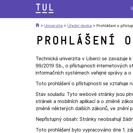
Přeskok
na
text
>
Univerzita
>
Úřední deska
>
Prohlášení o přístu
Prohlášení o
Technická univerzita v Liberci se zavazuje
99/2019 Sb., o přístupnosti internetových s
informačních systémech veřejné správy a o 
Toto prohlášení o přístupnosti se vztahuje
Stav souladu: Tyto webové stránky jsou pln
stránek a mobilních aplikací a o změně zák
změně některých dalších zákonů, ve znění p
Nepřístupný obsah: Stránky neobsahují žádn
Toto prohlášení bylo vypracováno dne 1. zá