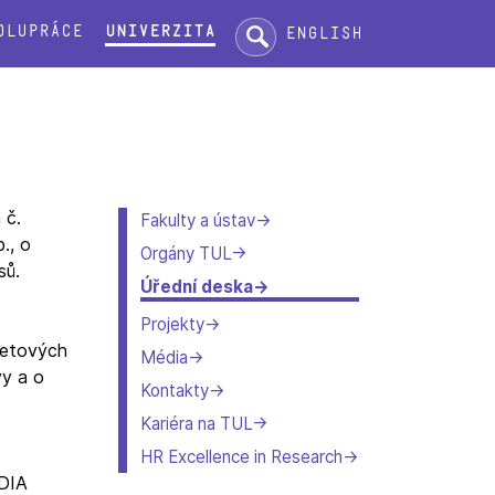
Hledat:
olupráce
Univerzita
English
 č.
Fakulty a ústav
., o
Orgány TUL
sů.
Úřední deska
Projekty
netových
Média
vy a o
Kontakty
Kariéra na TUL
HR Excellence in Research
 DIA