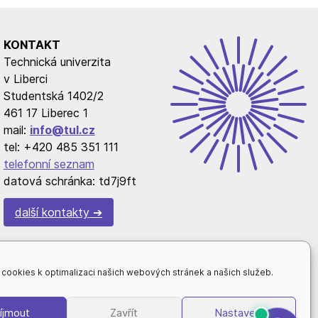
KONTAKT
Technická univerzita
v Liberci
Studentská 1402/2
461 17 Liberec 1
mail:
info@tul.cz
tel: +420 485 351 111
telefonní seznam
datová schránka: td7j9ft
další kontakty
cookies k optimalizaci našich webových stránek a našich služeb.
íjmout
Zavřít
Nastavení