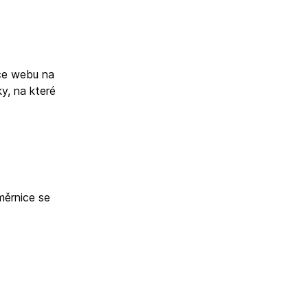
vce webu na
y, na které
měrnice se