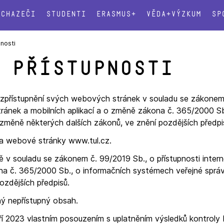
Uchazeči
Studenti
Erasmus+
Věda+výzkum
Sp
pnosti
 přístupnosti
 k zpřístupnění svých webových stránek v souladu se zákonem
tránek a mobilních aplikací a o změně zákona č. 365/2000 Sb
změně některých dalších zákonů, ve znění pozdějších předpi
 na webové stránky www.tul.cz.
ě v souladu se zákonem č. 99/2019 Sb., o přístupnosti inter
ona č. 365/2000 Sb., o informačních systémech veřejné sprá
ozdějších předpisů.
ý nepřístupný obsah.
ří 2023 vlastním posouzením s uplatněním výsledků kontroly