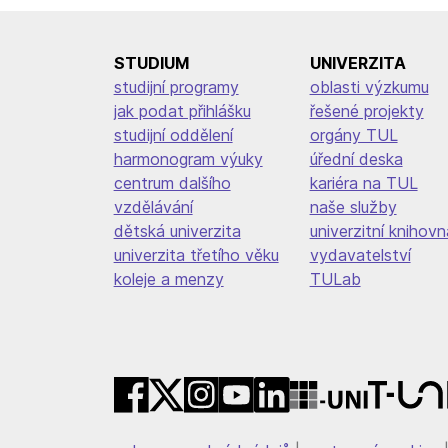
STUDIUM
UNIVERZITA
studijní programy
oblasti výzkumu
jak podat přihlášku
řešené projekty
studijní oddělení
orgány TUL
harmonogram výuky
úřední deska
centrum dalšího
kariéra na TUL
vzdělávání
naše služby
dětská univerzita
univerzitní knihovn
univerzita třetího věku
vydavatelství
koleje a menzy
TULab