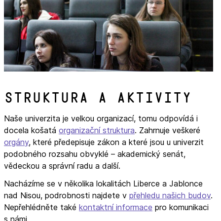
Struktura a aktivity
Naše univerzita je velkou organizací, tomu odpovídá i
docela košatá
organizační struktura
. Zahrnuje veškeré
orgány
, které předepisuje zákon a které jsou u univerzit
podobného rozsahu obvyklé – akademický senát,
vědeckou a správní radu a další.
Nacházíme se v několika lokalitách Liberce a Jablonce
nad Nisou, podrobnosti najdete v
přehledu našich budov
.
Nepřehlédněte také
kontaktní informace
pro komunikaci
s námi.