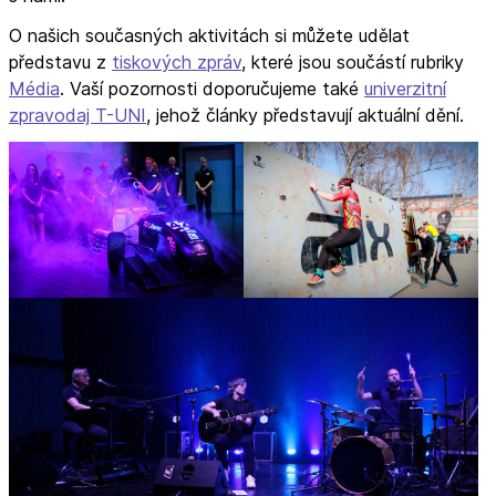
O našich současných aktivitách si můžete udělat
představu z
tiskových zpráv
, které jsou součástí rubriky
Média
. Vaší pozornosti doporučujeme také
univerzitní
zpravodaj T-UNI
, jehož články představují aktuální dění.