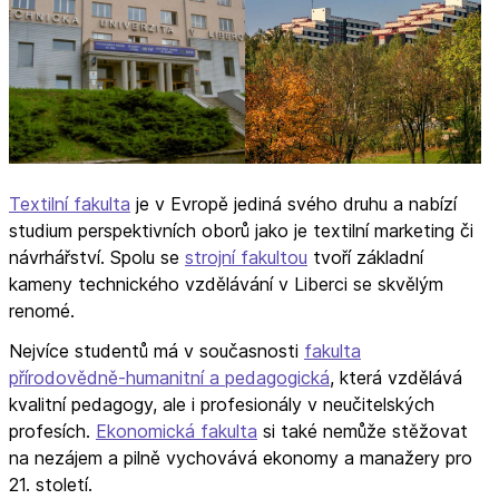
Textilní fakulta
je v Evropě jediná svého druhu a nabízí
studium perspektivních oborů jako je textilní marketing či
návrhářství. Spolu se
strojní fakultou
tvoří základní
kameny technického vzdělávání v Liberci se skvělým
renomé.
Nejvíce studentů má v současnosti
fakulta
přírodovědně-humanitní a pedagogická
, která vzdělává
kvalitní pedagogy, ale i profesionály v neučitelských
profesích.
Ekonomická fakulta
si také nemůže stěžovat
na nezájem a pilně vychovává ekonomy a manažery pro
21. století.