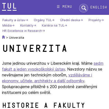
Přeskok
Hledat:
☰ menu
English
na
text
Fakulty a ústav
Orgány TUL
Úřední deska
Projekty
Média
Kontakty
Kariéra na TUL
HR Excellence in Research
>
Univerzita
Univerzita
Jsme jedinou univerzitou v Libereckém kraji. Máme
sedm
fakult a jeden vysokoškolský ústav
. Navzdory názvu se
nevěnujeme jen technickým oborům,
vzděláváme i
ekonomy, učitele, architekty a další odborníky
.
Spolupracujeme přibližně s 200 podobně zaměřenými
institucemi po celém světě.
Historie a fakulty