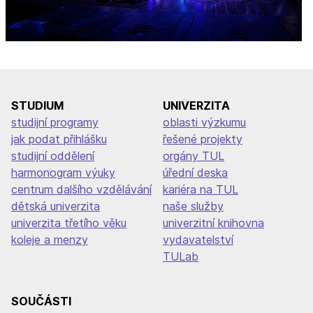
STUDIUM
UNIVERZITA
studijní programy
oblasti výzkumu
jak podat přihlášku
řešené projekty
studijní oddělení
orgány TUL
harmonogram výuky
úřední deska
centrum dalšího vzdělávání
kariéra na TUL
dětská univerzita
naše služby
univerzita třetího věku
univerzitní knihovna
koleje a menzy
vydavatelství
TULab
SOUČÁSTI