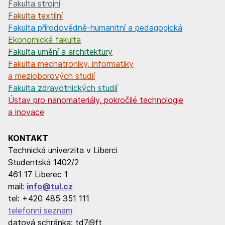
Fakulta strojní
Fakulta textilní
Fakulta přírodovědně-humanitní a pedagogická
Ekonomická fakulta
Fakulta umění a architektury
Fakulta mechatroniky, informatiky
a mezioborových studií
Fakulta zdravotnických studií
Ústav pro nanomateriály, pokročilé technologie
a inovace
KONTAKT
Technická univerzita v Liberci
Studentská 1402/2
461 17 Liberec 1
mail:
info@tul.cz
tel: +420 485 351 111
telefonní seznam
datová schránka: td7j9ft