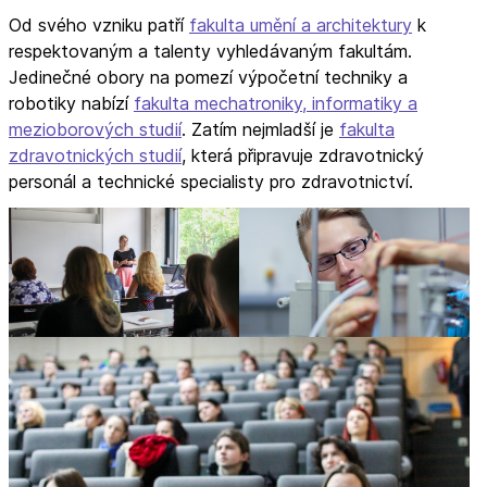
Od svého vzniku patří
fakulta umění a architektury
k
respektovaným a talenty vyhledávaným fakultám.
Jedinečné obory na pomezí výpočetní techniky a
robotiky nabízí
fakulta mechatroniky, informatiky a
mezioborových studií
. Zatím nejmladší je
fakulta
zdravotnických studií
, která připravuje zdravotnický
personál a technické specialisty pro zdravotnictví.