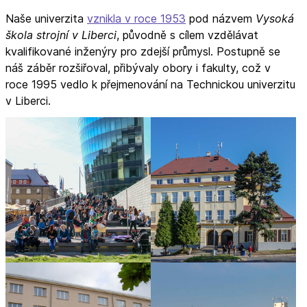
Naše univerzita
vznikla v roce 1953
pod názvem
Vysoká
škola strojní v Liberci
, původně s cílem vzdělávat
kvalifikované inženýry pro zdejší průmysl. Postupně se
náš záběr rozšiřoval, přibývaly obory i fakulty, což v
roce 1995 vedlo k přejmenování na Technickou univerzitu
v Liberci.