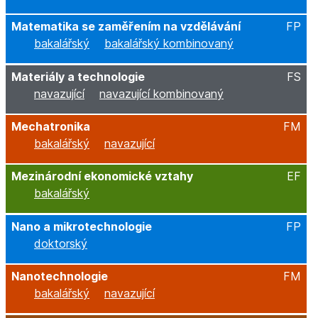
Matematika se zaměřením na vzdělávání
FP
bakalářský
bakalářský kombinovaný
Materiály a technologie
FS
navazující
navazující kombinovaný
Mechatronika
FM
bakalářský
navazující
Mezinárodní ekonomické vztahy
EF
bakalářský
Nano a mikrotechnologie
FP
doktorský
Nanotechnologie
FM
bakalářský
navazující