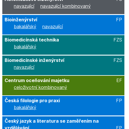
navazující
navazující kombinovaný
Bioinženýrství
FP
bakalářský
navazující
Biomedicínská technika
FZS
bakalářský
Biomedicínské inženýrství
FZS
navazující
Centrum oceňování majetku
EF
celoživotní kombinovaný
Česká filologie pro praxi
FP
bakalářský
Český jazyk a literatura se zaměřením na
vzdělávání
FP