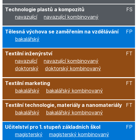
Technologie plastů a kompozitů
FS
navazující
navazující kombinovaný
Tělesná výchova se zaměřením na vzdělávání
FP
bakalářský
Textilní inženýrství
FT
navazující
navazující kombinovaný
doktorský
doktorský kombinovaný
Textilní marketing
FT
bakalářský
bakalářský kombinovaný
Textilní technologie, materiály a nanomateriály
FT
bakalářský
bakalářský kombinovaný
Učitelství pro 1. stupeň základních škol
FP
magisterský
magisterský kombinovaný