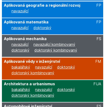
Aplikovaná geografie a regionální rozvoj
FP
navazující
Aplikovaná matematika
FP
navazující
doktorský
Aplikovaná mechanika
FS
navazující
navazující kombinovaný
doktorský
doktorský kombinovaný
Aplikované vědy v inženýrství
FM
bakalářský
navazující
doktorský
doktorský kombinovaný
Architektura a urbanismus
FUA
bakalářský
navazující
doktorský
doktorský kombinovaný
Automobilové inženýrství
FS