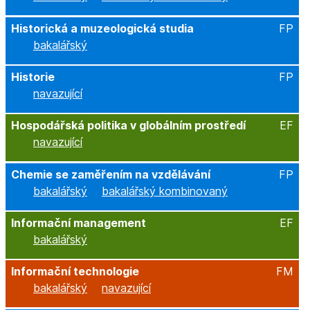
Historická a muzeologická studia
FP
bakalářský
Historie
FP
navazující
Hospodářská politika v globálním prostředí
EF
navazující
Chemie se zaměřením na vzdělávání
FP
bakalářský
bakalářský kombinovaný
Informační management
EF
bakalářský
Informační technologie
FM
bakalářský
navazující