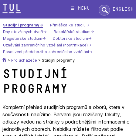
Přeskok
Hledat:
☰ menu
English
na
text
Studijní programy
Přihláška ke studiu
Dny otevřených dveří
Bakalářské studium
Magisterské studium
Doktorské studium
Uznávání zahraničního vzdělání (nostrifikace)
Posouzení předchozího zahraničního vzdělání
>
Pro uchazeče
>
Studijní programy
Studijní
programy
Kompletní přehled studijních programů a oborů, které v
současnosti nabízíme. Barvami jsou rozlišeny fakulty,
odkazy vedou na stránky s podrobnějšími informacemi o
jednotlivých oborech. Nabídku můžete filtrovat podle