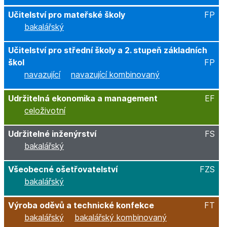
Učitelství pro mateřské školy
FP
bakalářský
Učitelství pro střední školy a 2. stupeň základních
škol
FP
navazující
navazující kombinovaný
Udržitelná ekonomika a management
EF
celoživotní
Udržitelné inženýrství
FS
bakalářský
Všeobecné ošetřovatelství
FZS
bakalářský
Výroba oděvů a technické konfekce
FT
bakalářský
bakalářský kombinovaný