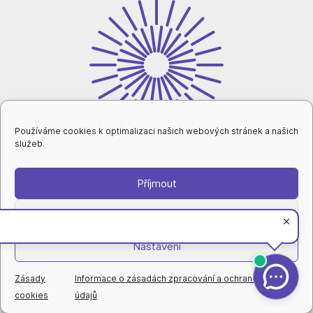
Používáme cookies k optimalizaci našich webových stránek a našich
služeb.
Příjmout
intranet
Zavřít
Nastavení
ochrana osobních údajů
|
nastavení cookies
|
prohlášení o přístupnosti
|
rovné příležitosti a diverzita
|
© Technická univerzita v Liberci
Zásady
Informace o zásadách zpracování a ochraně osobních
cookies
údajů