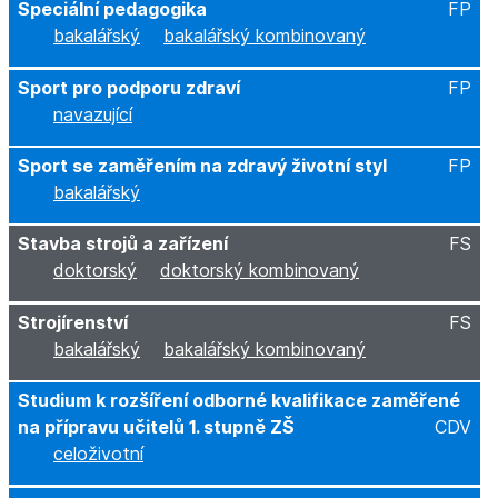
Speciální pedagogika
FP
bakalářský
bakalářský kombinovaný
Sport pro podporu zdraví
FP
navazující
Sport se zaměřením na zdravý životní styl
FP
bakalářský
Stavba strojů a zařízení
FS
doktorský
doktorský kombinovaný
Strojírenství
FS
bakalářský
bakalářský kombinovaný
Studium k rozšíření odborné kvalifikace zaměřené
na přípravu učitelů 1. stupně ZŠ
CDV
celoživotní