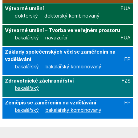
Výtvarné umění
FUA
doktorský
doktorský kombinovaný
Výtvarné umění – Tvorba ve veřejném prostoru
bakalářský
navazující
FUA
Základy společenských věd se zaměřením na
vzdělávání
FP
bakalářský
bakalářský kombinovaný
Zdravotnické záchranářství
FZS
bakalářský
Zeměpis se zaměřením na vzdělávání
FP
bakalářský
bakalářský kombinovaný