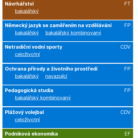
Návrhářství
FT
bakalářský
Německý jazyk se zaměřením na vzdělávání
FP
bakalářský
bakalářský kombinovaný
Netradiční vodní sporty
CDV
celoživotní
Ochrana přírody a životního prostředí
FP
bakalářský
navazující
Pedagogická studia
FP
bakalářský kombinovaný
Plážový volejbal
CDV
celoživotní
Podniková ekonomika
EF