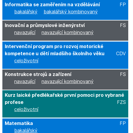
Informatika se zaměřením na vzdělávání
FP
bakalářský
bakalářský kombinovaný
Inovační a průmyslové inženýrství
FS
navazující
navazující kombinovaný
Intervenční program pro rozvoj motorické
kompetence u dětí mladšího školního věku
CDV
celoživotní
Konstrukce strojů a zařízení
FS
navazující
navazující kombinovaný
Kurz laické předlékařské první pomoci pro vybrané
profese
FZS
celoživotní
Matematika
FP
bakalářský