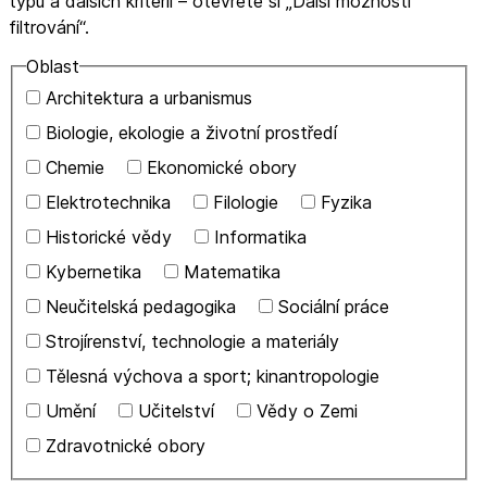
typu a dalších kritérií – otevřete si „Další možnosti
filtrování“.
Oblast
Architektura a urbanismus
Biologie, ekologie a životní prostředí
Chemie
Ekonomické obory
Elektrotechnika
Filologie
Fyzika
Historické vědy
Informatika
Kybernetika
Matematika
Neučitelská pedagogika
Sociální práce
Strojírenství, technologie a materiály
Tělesná výchova a sport; kinantropologie
Umění
Učitelství
Vědy o Zemi
Zdravotnické obory