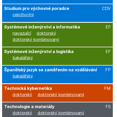
Studium pro výchovné poradce
CDV
celoživotní
Systémové inženýrství a informatika
EF
navazující
doktorský
doktorský kombinovaný
Systémové inženýrství a logistika
EF
bakalářský
Španělský jazyk se zaměřením na vzdělávání
FP
bakalářský
Technická kybernetika
FM
doktorský
doktorský kombinovaný
Technologie a materiály
FS
doktorský
doktorský kombinovaný