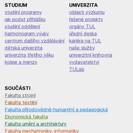
STUDIUM
UNIVERZITA
studijní programy
oblasti výzkumu
jak podat přihlášku
řešené projekty
studijní oddělení
orgány TUL
harmonogram výuky
úřední deska
centrum dalšího vzdělávání
kariéra na TUL
dětská univerzita
naše služby
univerzita třetího věku
univerzitní knihovna
koleje a menzy
vydavatelství
TULab
SOUČÁSTI
Fakulta strojní
Fakulta textilní
Fakulta přírodovědně-humanitní a pedagogická
Ekonomická fakulta
Fakulta umění a architektury
Fakulta mechatroniky, informatiky