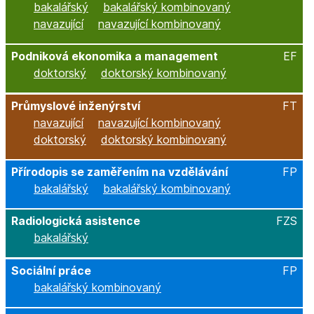
bakalářský
bakalářský kombinovaný
navazující
navazující kombinovaný
Podniková ekonomika a management
EF
doktorský
doktorský kombinovaný
Průmyslové inženýrství
FT
navazující
navazující kombinovaný
doktorský
doktorský kombinovaný
Přírodopis se zaměřením na vzdělávání
FP
bakalářský
bakalářský kombinovaný
Radiologická asistence
FZS
bakalářský
Sociální práce
FP
bakalářský kombinovaný