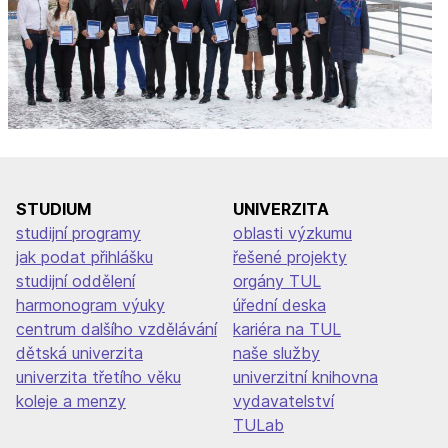
STUDIUM
UNIVERZITA
studijní programy
oblasti výzkumu
jak podat přihlášku
řešené projekty
studijní oddělení
orgány TUL
harmonogram výuky
úřední deska
centrum dalšího vzdělávání
kariéra na TUL
dětská univerzita
naše služby
univerzita třetího věku
univerzitní knihovna
koleje a menzy
vydavatelství
TULab