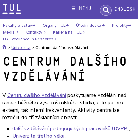
Přeskok
Hledat:
☰ menu
English
na
text
Fakulty a ústav
Orgány TUL
Úřední deska
Projekty
Média
Kontakty
Kariéra na TUL
HR Excellence in Research
>
Univerzita
>
Centrum dalšího vzdělávání
Centrum dalšího
vzdělávání
V
Centru dalšího vzdělávání
poskytujeme vzdělání nad
rámec běžného vysokoškolského studia, a to jak pro
externí, tak interní frekventanty. Aktivity centra lze
rozdělit do tří základních oblastí:
další vzdělávání pedagogických pracovníků (DVPP)
,
Univerzita třetího věku
,