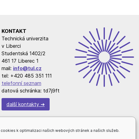
KONTAKT
Technická univerzita
v Liberci
Studentská 1402/2
461 17 Liberec 1
mail:
info@tul.cz
tel: +420 485 351 111
telefonní seznam
datová schránka: td7j9ft
další kontakty
cookies k optimalizaci našich webových stránek a našich služeb.