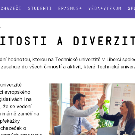
Uchazeči
Studenti
Erasmus+
Věda+výzkum
Sp
L
itosti a diverzi
adní hodnotou, kterou na Technické univerzitě v Liberci spole
zasahuje do všech činností a aktivit, které Technická univer
univerzitě
mci evropského
islativách i na
, že se vedení
primárně zaměří na
 překážky
 uchazeček o