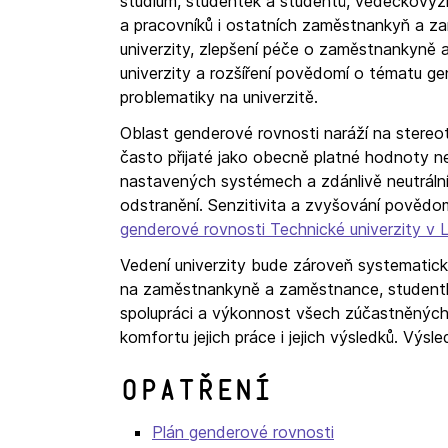
studium, studentek a studentů, vědeckový
a pracovníků i ostatních zaměstnankyň a z
univerzity, zlepšení péče o zaměstnankyně
univerzity a rozšíření povědomí o tématu g
problematiky na univerzitě.
Oblast genderové rovnosti naráží na stereo
často přijaté jako obecně platné hodnoty n
nastavených systémech a zdánlivě neutrální
odstranění. Senzitivita a zvyšování povědo
genderové rovnosti Technické univerzity v L
Vedení univerzity bude zároveň systematicky
na zaměstnankyně a zaměstnance, studentky
spolupráci a výkonnost všech zúčastněných
komfortu jejich práce i jejich výsledků. Výs
Opatření
Plán genderové rovnosti