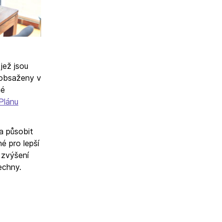
jež jsou
 obsaženy v
né
Plánu
a působit
 pro lepší
 zvýšení
echny.