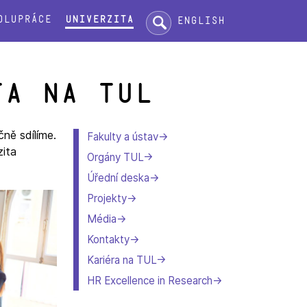
Hledat:
olupráce
Univerzita
English
ta na TUL
čně sdílíme.
Fakulty a ústav
zita
Orgány TUL
Úřední deska
Projekty
Média
Kontakty
Kariéra na TUL
HR Excellence in Research