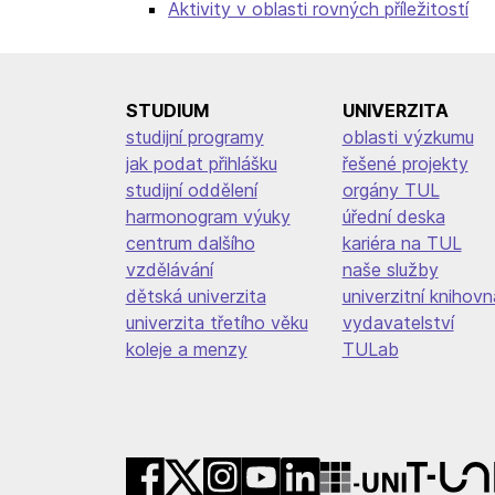
Aktivity v oblasti rovných příležitostí
STUDIUM
UNIVERZITA
studijní programy
oblasti výzkumu
jak podat přihlášku
řešené projekty
studijní oddělení
orgány TUL
harmonogram výuky
úřední deska
centrum dalšího
kariéra na TUL
vzdělávání
naše služby
dětská univerzita
univerzitní knihovn
univerzita třetího věku
vydavatelství
koleje a menzy
TULab