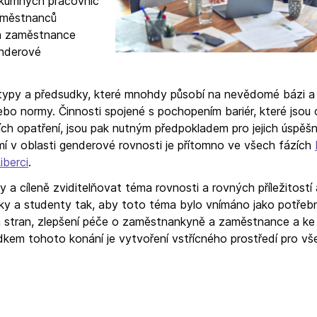
zkumných pracovnic
aměstnanců
 a zaměstnance
enderové
typy a předsudky, které mnohdy působí na nevědomé bázi a 
ebo normy. Činnosti spojené s pochopením bariér, které jsou
ch opatření, jsou pak nutným předpokladem pro jejich úspěš
mí v oblasti genderové rovnosti je přítomno ve všech fázích
iberci
.
 a cíleně zviditelňovat téma rovnosti a rovných příležitostí 
 a studenty tak, aby toto téma bylo vnímáno jako potřebné
 stran, zlepšení péče o zaměstnankyně a zaměstnance a ke
ledkem tohoto konání je vytvoření vstřícného prostředí pro vš