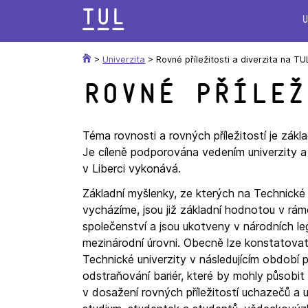
Přeskok
na
text
>
Univerzita
>
Rovné příležitosti a diverzita na TU
Rovné přílež
Téma rovnosti a rovných příležitostí je zákl
Je cíleně podporována vedením univerzity a 
v Liberci vykonává.
Základní myšlenky, ze kterých na Technické 
vycházíme, jsou již základní hodnotou v rá
společenství a jsou ukotveny v národních leg
mezinárodní úrovni. Obecně lze konstatovat
Technické univerzity v následujícím období 
odstraňování bariér, které by mohly působit
v dosažení rovných příležitostí uchazečů a