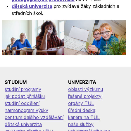
dětská univerzita
pro zvídavé žáky základních a
středních škol.
STUDIUM
UNIVERZITA
studijní programy
oblasti výzkumu
jak podat přihlášku
řešené projekty
studijní oddělení
orgány TUL
harmonogram výuky
úřední deska
centrum dalšího vzdělávání
kariéra na TUL
dětská univerzita
naše služby