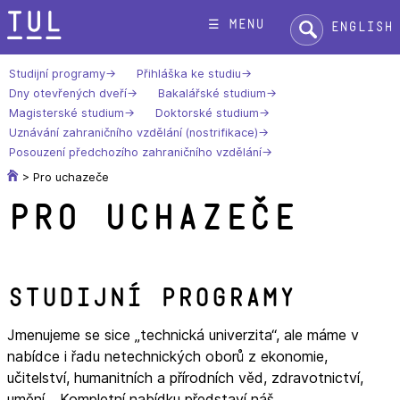
Přeskok
Hledat:
☰ menu
English
na
text
Studijní programy
Přihláška ke studiu
Dny otevřených dveří
Bakalářské studium
Magisterské studium
Doktorské studium
Uznávání zahraničního vzdělání (nostrifikace)
Posouzení předchozího zahraničního vzdělání
>
Pro uchazeče
Pro uchazeče
Studijní programy
Jmenujeme se sice „technická univerzita“, ale máme v
nabídce i řadu netechnických oborů z ekonomie,
učitelství, humanitních a přírodních věd, zdravotnictví,
umění… Kompletní nabídku představí náš