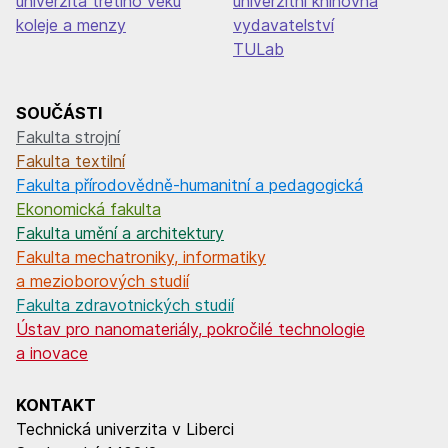
univerzita třetího věku
univerzitní knihovna
koleje a menzy
vydavatelství
TULab
SOUČÁSTI
Fakulta strojní
Fakulta textilní
Fakulta přírodovědně-humanitní a pedagogická
Ekonomická fakulta
Fakulta umění a architektury
Fakulta mechatroniky, informatiky
a mezioborových studií
Fakulta zdravotnických studií
Ústav pro nanomateriály, pokročilé technologie
a inovace
KONTAKT
Technická univerzita v Liberci