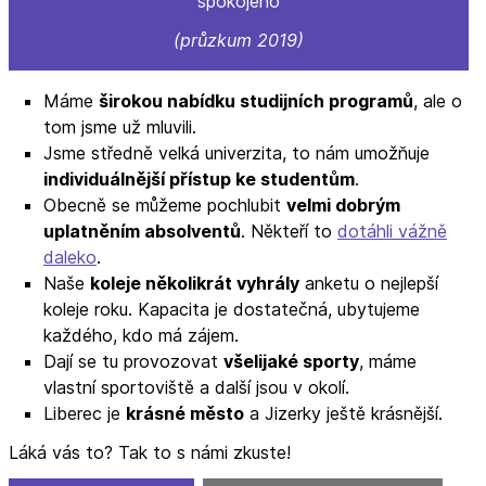
spokojeno
(průzkum 2019)
Máme
širokou nabídku studijních programů
, ale o
tom jsme už mluvili.
Jsme středně velká univerzita, to nám umožňuje
individuálnější přístup ke studentům
.
Obecně se můžeme pochlubit
velmi dobrým
uplatněním absolventů
. Někteří to
dotáhli vážně
daleko
.
Naše
koleje několikrát vyhrály
anketu o nejlepší
koleje roku. Kapacita je dostatečná, ubytujeme
každého, kdo má zájem.
Dají se tu provozovat
všelijaké sporty
, máme
vlastní sportoviště a další jsou v okolí.
Liberec je
krásné město
a Jizerky ještě krásnější.
Láká vás to? Tak to s námi zkuste!