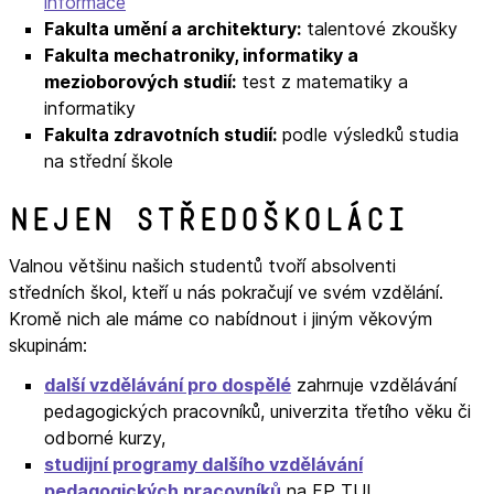
informace
Fakulta umění a architektury:
talentové zkoušky
Fakulta mechatroniky, informatiky a
mezioborových studií:
test z matematiky a
informatiky
Fakulta zdravotních studií:
podle výsledků studia
na střední škole
Nejen středoškoláci
Valnou většinu našich studentů tvoří absolventi
středních škol, kteří u nás pokračují ve svém vzdělání.
Kromě nich ale máme co nabídnout i jiným věkovým
skupinám:
další vzdělávání pro dospělé
zahrnuje vzdělávání
pedagogických pracovníků, univerzita třetího věku či
odborné kurzy,
studijní programy dalšího vzdělávání
pedagogických pracovníků
na FP TUL
,