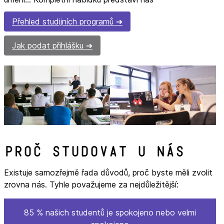
Přehled studijních programů
Jak podat přihlášku
Proč studovat u nás
Existuje samozřejmě řada důvodů, proč byste měli zvolit
zrovna nás. Tyhle považujeme za nejdůležitější:
85 % našich studentů je spokojeno nebo velmi