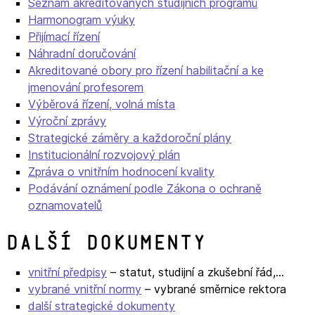
Seznam akreditovaných studijních programů
Harmonogram výuky
Přijímací řízení
Náhradní doručování
Akreditované obory pro řízení habilitační a ke
jmenování profesorem
Výběrová řízení, volná místa
Výroční zprávy
Strategické záměry a každoroční plány
Institucionální rozvojový plán
Zpráva o vnitřním hodnocení kvality
Podávání oznámení podle Zákona o ochraně
oznamovatelů
Další dokumenty
vnitřní předpisy
– statut, studijní a zkušební řád,…
vybrané vnitřní normy
– vybrané směrnice rektora
další strategické dokumenty