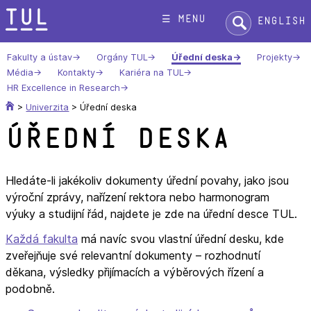
Přeskok
Hledat:
☰ menu
English
na
text
Fakulty a ústav
Orgány TUL
Úřední deska
Projekty
Média
Kontakty
Kariéra na TUL
HR Excellence in Research
>
Univerzita
>
Úřední deska
Úřední deska
Hledáte-li jakékoliv dokumenty úřední povahy, jako jsou
výroční zprávy, nařízení rektora nebo harmonogram
výuky a studijní řád, najdete je zde na úřední desce TUL.
Každá fakulta
má navíc svou vlastní úřední desku, kde
zveřejňuje své relevantní dokumenty – rozhodnutí
děkana, výsledky přijímacích a výběrových řízení a
podobně.