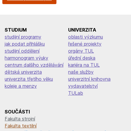
STUDIUM
UNIVERZITA
studijní programy
oblasti výzkumu
jak podat přihlášku
řešené projekty
studijní oddělení
orgány TUL
harmonogram výuky
úřední deska
centrum dalšího vzdělávání
kariéra na TUL
dětská univerzita
naše služby
univerzita třetího věku
univerzitní knihovna
koleje a menzy
vydavatelství
TULab
SOUČÁSTI
Fakulta strojní
Fakulta textilní