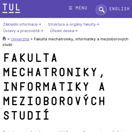
Přeskok
Hledat:
☰ menu
English
na
text
Základní informace
Struktura a orgány fakulty
Ústavy a pracoviště
Úřední deska
>
Univerzita
>
Fakulta mechatroniky, informatiky a mezioborových
studií
Fakulta
mechatroniky,
informatiky a
mezioborových
studií