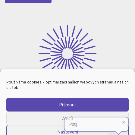
Používáme cookies k optimalizaci našich webových stránek a našich
služeb.
Příjmout
intranet
Zavřít
Nastavení
ochrana osobních údajů
|
nastavení cookies
|