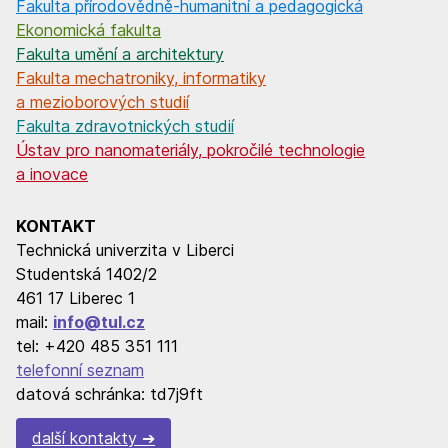
Fakulta přírodovědně-humanitní a pedagogická
Ekonomická fakulta
Fakulta umění a architektury
Fakulta mechatroniky, informatiky
a mezioborových studií
Fakulta zdravotnických studií
Ústav pro nanomateriály, pokročilé technologie
a inovace
KONTAKT
Technická univerzita v Liberci
Studentská 1402/2
461 17 Liberec 1
mail:
info@tul.cz
tel: +420 485 351 111
telefonní seznam
datová schránka: td7j9ft
další kontakty