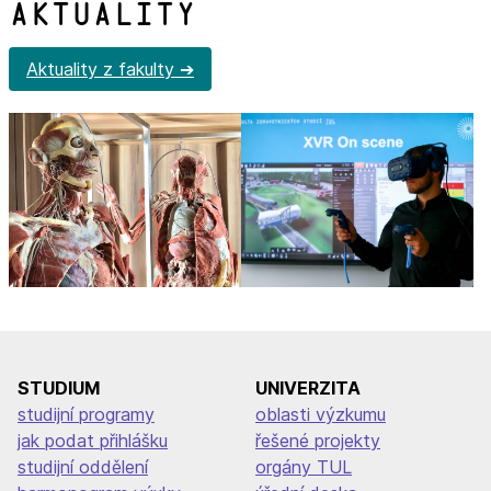
Aktuality
Aktuality z fakulty
STUDIUM
UNIVERZITA
studijní programy
oblasti výzkumu
jak podat přihlášku
řešené projekty
studijní oddělení
orgány TUL