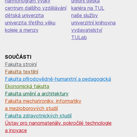
harmonogram výuky
úřední deska
centrum dalšího vzdělávání
kariéra na TUL
dětská univerzita
naše služby
univerzita třetího věku
univerzitní knihovna
koleje a menzy
vydavatelství
TULab
SOUČÁSTI
Fakulta strojní
Fakulta textilní
Fakulta přírodovědně-humanitní a pedagogická
Ekonomická fakulta
Fakulta umění a architektury
Fakulta mechatroniky, informatiky
a mezioborových studií
Fakulta zdravotnických studií
Ústav pro nanomateriály, pokročilé technologie
a inovace