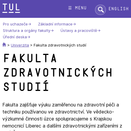
Přeskok
Hledat:
☰ menu
English
na
text
Pro uchazeče
Základní informace
Struktura a orgány fakulty
Ústavy a pracoviště
Úřední deska
>
Univerzita
>
Fakulta zdravotnických studií
Fakulta
zdravotnických
studií
Fakulta zajišťuje výuku zaměřenou na zdravotní péči a
techniku používanou ve zdravotnictví. Ve vědecko-
výzkumné činnosti úzce spolupracujeme s Krajskou
nemocnicí Liberec a dalšími zdravotnickými zařízeními z