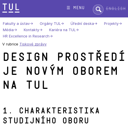
Přeskok
Hledat:
☰ menu
English
na
text
Fakulty a ústav
Orgány TUL
Úřední deska
Projekty
Média
Kontakty
Kariéra na TUL
HR Excellence in Research
V rubrice
Tiskové zprávy
Design prostředí
je novým oborem
na TUL
1. Charakteristika
studijního oboru