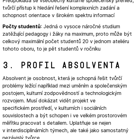
Předpokládá se všeobecný kulturně společenský přehled,
tvůrčí přístup k hledání řešení komplexních zadání a
schopnost orientace v širokém spektru informací
Počty studentů
: Jedná o vysoce náročné studium
zatěžující pedagogy i žáky na maximum, proto může být
celkový maximální počet studentů 20 v jednom ateliéru
tohoto oboru, to je pět studentů v ročníku
3. Profil absolventa
Absolvent je osobnost, která je schopná řešit tvůrčí
problémy ležící například mezi uměním a společenským
postojem, kulturní zodpovědností a technologickým
rozvojem. Musí dokázat vidět projekt ve
specifickém prostředí, v kulturních i sociálních
souvislostech a být schopen i ve velkém prostorovém
měřítku pracovat s detailem. Uplatňuje se nejen
v interdisciplinárních týmech, ale také jako samostatný
nezávislý tvůrce.