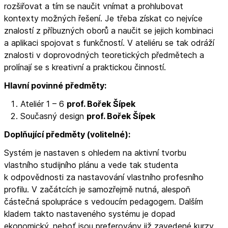
rozšiřovat a tím se naučit vnímat a prohlubovat
kontexty možných řešení. Je třeba získat co nejvíce
znalostí z příbuzných oborů a naučit se jejich kombinaci
a aplikaci spojovat s funkčností. V ateliéru se tak odráží
znalosti v doprovodných teoretických předmětech a
prolínají se s kreativní a praktickou činností.
Hlavní povinné předměty:
Ateliér 1 – 6
prof. Bořek Šípek
Současný design
prof. Bořek Šípek
Doplňující předměty (volitelné):
Systém je nastaven s ohledem na aktivní tvorbu
vlastního studijního plánu a vede tak studenta
k odpovědnosti za nastavování vlastního profesního
profilu. V začátcích je samozřejmě nutná, alespoň
částečná spolupráce s vedoucím pedagogem. Dalším
kladem takto nastaveného systému je dopad
ekonomický, neboť jsou preferovány již zavedené kurzy