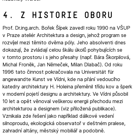
4. Z historie oboru
Prof. Dr.ing.arch. Bořek Šípek zavedl roku 1990 na VŠUP
v Praze ateliér Architektura a design, jehož program se
rozvíjel mezi těmito dvěma póly. Jeho absolventi dnes
dokazují, že zvládají celou škálu úkolů pohybujících se
v tomto prostoru i s jeho přesahy (např. Bára Škorpilová,
Michal Froněk, Jan Němeček, Milan Dlabač). Od roku
1996 tato činnost pokračovala na Universität für
angewandte Kunst ve Vídni, kde na přání vedoucího
katedry architektury H. Holeina přeměnil třídu kov a šperk
v moderní pojetí designu a architektury. Ve Vídni působil
10 let a opět věnoval veškerou energii přechodu mezi
architekturou a designem (viz přiložená publikace).
Vznikala zde řešení jako například dálkové vedení
silnoproudu, ekologická observatoř v deštném pralese,
zahradní altány, městský mobiliář a podobně.