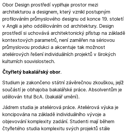
Obor Design prostředí vyplňuje prostor mezi
architekturou a designem, který vznikl postupným
profilováním průmyslového designu od konce 19. století
v Anglii a jeho oddělováním od architektury. Design
prostředí si uchovává architektonický přístup na základě
kontextových parametrů, není zaměřen na sériovou
průmyslovou produkci a akcentuje tak možnost
ateliérových řešení individuálních projektů v širokých
kulturních souvislostech.
Čtyřletý bakalářský obor
.
Studium je zakončeno státní závěrečnou zkouškou, jejíž
součástí je obhajoba bakalářské práce. Absolventům je
udělován titul BcA. (bakalář umění).
Jádrem studia je ateliérová práce. Ateliérová výuka je
koncipována na základě individuálního vývoje a
objevování komplexity zadání. Studenti mají během
čtyřletého studia komplexitu svých projektů stále