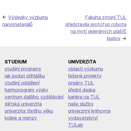
Navigace
Výsledky výzkumu
Fakulta strojní TUL
nanomateriálů
představila prototyp robota
pro
na mytí skleněných plášťů
příspěvek
budov
STUDIUM
UNIVERZITA
studijní programy
oblasti výzkumu
jak podat přihlášku
řešené projekty
studijní oddělení
orgány TUL
harmonogram výuky
úřední deska
centrum dalšího vzdělávání
kariéra na TUL
dětská univerzita
naše služby
univerzita třetího věku
univerzitní knihovna
koleje a menzy
vydavatelství
TULab