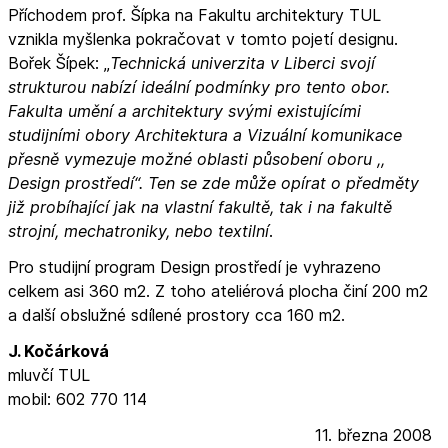
Příchodem prof. Šípka na Fakultu architektury TUL
vznikla myšlenka pokračovat v tomto pojetí designu.
Bořek Šípek: „
Technická univerzita v Liberci svojí
strukturou nabízí ideální podmínky pro tento obor.
Fakulta umění a architektury svými existujícími
studijními obory Architektura a Vizuální komunikace
přesně vymezuje možné oblasti působení oboru ,,
Design prostředí“. Ten se zde může opírat o předměty
již probíhající jak na vlastní fakultě, tak i na fakultě
strojní, mechatroniky, nebo textilní
.
Pro studijní program Design prostředí je vyhrazeno
celkem asi 360 m2. Z toho ateliérová plocha činí 200 m2
a další obslužné sdílené prostory cca 160 m2.
J. Kočárková
mluvčí TUL
mobil: 602 770 114
11. března 2008