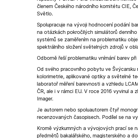
členem Českého národního komitétu CIE, Čes
Světlo.
Spolupracuje na vývoji hodnocení podání ba
na otázkách pokročilých simulátorů denního
systémů se zaměřením na problematiku obje
spektrálního složení světelných zdrojů v obl
Odborně řeší problematiku vnímání barev př
Od svého pracovního pobytu ve Švýcarsku n
kolorimetrie, aplikované optiky a světelné t
laboratoř měření barevnosti a vzhledu LCAM,
ČR, ale i v rámci EU. V roce 2016 vyvinul 
Imager.
Je autorem nebo spoluautorem čtyř monograf
recenzovaných časopisech. Podílel se na vyt
Kromě výzkumných a vývojových prací se na 
předmětů bakalářského, magisterského a dokt