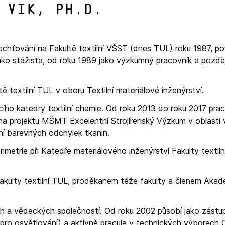
 Vik, Ph.D.
lechťování na Fakultě textilní VŠST (dnes TUL) roku 1987, po
jako stážista, od roku 1989 jako výzkumný pracovník a pozděj
ě textilní TUL v oboru Textilní materiálové inženýrství.
ího katedry textilní chemie. Od roku 2013 do roku 2017 pra
a projektu MŠMT Excelentní Strojírenský Výzkum v oblasti 
ení barevných odchylek tkanin.
metrie při Katedře materiálového inženýrství Fakulty textil
kulty textilní TUL, proděkanem téže fakulty a členem Aka
h a vědeckých společností. Od roku 2002 působí jako zást
e pro osvětlování) a aktivně pracuje v technických výborech 