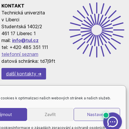
KONTAKT
Technická univerzita
v Liberci
Studentská 1402/2
461 17 Liberec 1
mail:
info@tul.cz
tel: +420 485 351 111
telefonní seznam
datová schránka: td7j9ft
další kontakty
cookies k optimalizaci našich webových stránek a našich služeb.
íjmout
Zavřít
Nastavení
cookies
Informace o zásadách zpracování a ochraně osobních údajů