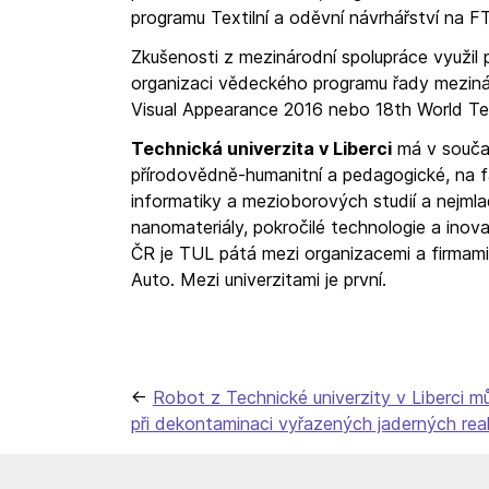
programu Textilní a oděvní návrhářství na F
Zkušenosti z mezinárodní spolupráce využil 
organizaci vědeckého programu řady meziná
Visual Appearance 2016 nebo 18th World T
Technická univerzita v Liberci
má v současn
přírodovědně-humanitní a pedagogické, na fa
informatiky a mezioborových studií a nejmla
nanomateriály, pokročilé technologie a ino
ČR je TUL pátá mezi organizacemi a firmami 
Auto. Mezi univerzitami je první.
Navigace
Robot z Technické univerzity v Liberci 
při dekontaminaci vyřazených jaderných rea
pro
příspěvek