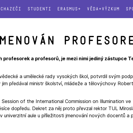
Uchazeči
Studenti
Erasmus+
Věda+výzkum
Sp
menován profesor
 profesorek a profesorů, je mezi nimi jediný zástupce 
 vědecké a umělecké rady vysokých škol, potvrdil svým pod
y jim předával ministr školství, mládeže a tělovýchovy Rober
e Session of the International Commission on Illumination ve
ěsíce dopředu. Dekret za něj proto převzal rektor TUL Miros
v univerzitní aule u příležitosti jmenování nových docentů a