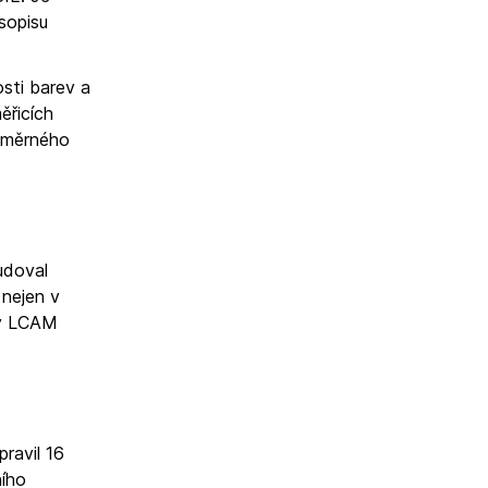
sopisu
sti barev a
ěřicích
poměrného
udoval
 nejen v
zy LCAM
ravil 16
ního