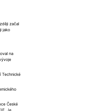
zději začal
i jako
coval na
vývoje
ní Technické
demického
upce České
CIE. Je