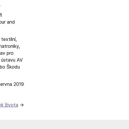
.
i
our and
extilní,
hatroniky,
tav pro
m ústavu AV
nebo Škodu
června 2019
ii života