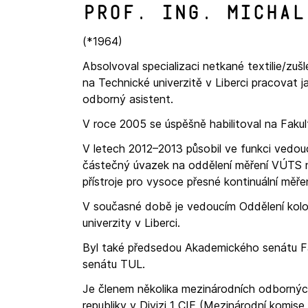
prof. Ing. Michal
(*1964)
Absolvoval specializaci netkané textilie/zuš
na Technické univerzitě v Liberci pracovat 
odborný asistent.
V roce 2005 se úspěšně habilitoval na Fakult
V letech 2012–2013 působil ve funkci vedouc
částečný úvazek na oddělení měření VÚTS n
přístroje pro vysoce přesné kontinuální měř
V současné době je vedoucím Oddělení kolori
univerzity v Liberci.
Byl také předsedou Akademického senátu Fa
senátu TUL.
Je členem několika mezinárodních odbornýc
republiky v Divizi 1 CIE (Mezinárodní komis