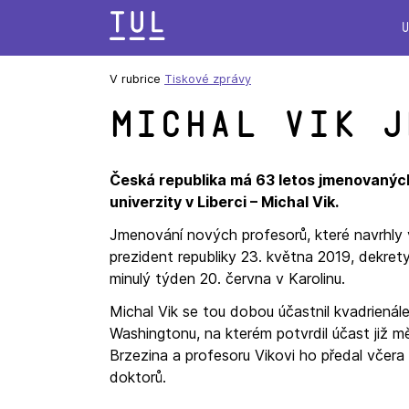
Přeskok
na
text
V rubrice
Tiskové zprávy
Michal Vik j
Česká republika má 63 letos jmenovaných
univerzity v Liberci – Michal Vik.
Jmenování nových profesorů, které navrhly
prezident republiky 23. května 2019, dekret
minulý týden 20. června v Karolinu.
Michal Vik se tou dobou účastnil kvadrienál
Washingtonu, na kterém potvrdil účast již m
Brzezina a profesoru Vikovi ho předal včera 
doktorů.