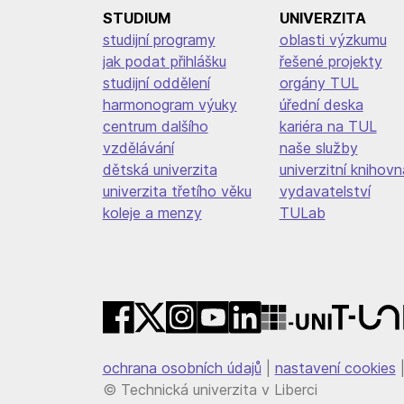
STUDIUM
UNIVERZITA
studijní programy
oblasti výzkumu
jak podat přihlášku
řešené projekty
studijní oddělení
orgány TUL
harmonogram výuky
úřední deska
centrum dalšího
kariéra na TUL
vzdělávání
naše služby
dětská univerzita
univerzitní knihovn
univerzita třetího věku
vydavatelství
koleje a menzy
TULab
ochrana osobních údajů
|
nastavení cookies
© Technická univerzita v Liberci