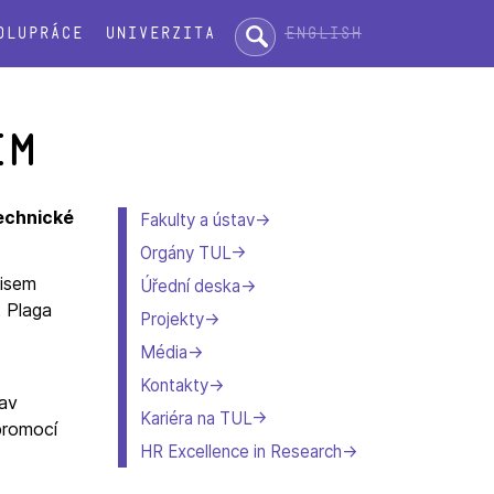
Hledat:
English
olupráce
Univerzita
em
Technické
Fakulty a ústav
Orgány TUL
pisem
Úřední deska
t Plaga
Projekty
Média
Kontakty
lav
Kariéra na TUL
 promocí
HR Excellence in Research