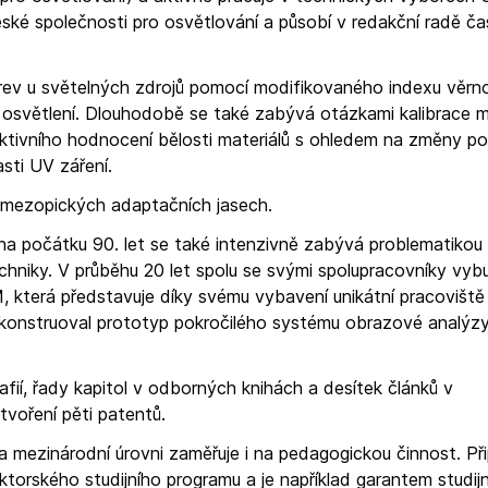
ké společnosti pro osvětlování a působí v redakční radě ča
rev u světelných zdrojů pomocí modifikovaného indexu věrno
 osvětlení. Dlouhodobě se také zabývá otázkami kalibrace m
ktivního hodnocení bělosti materiálů s ohledem na změny 
asti UV záření.
i mezopických adaptačních jasech.
a počátku 90. let se také intenzivně zabývá problematikou
echniky. V průběhu 20 let spolu se svými spolupracovníky vyb
 která představuje díky svému vybavení unikátní pracoviště
a zkonstruoval prototyp pokročilého systému obrazové analý
ií, řady kapitol v odborných knihách a desítek článků v
voření pěti patentů.
mezinárodní úrovni zaměřuje i na pedagogickou činnost. Přip
orského studijního programu a je například garantem studij