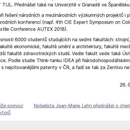
T TUL. Přednášel také na Univerzitě v Granadě ve Španělsku
při řešení národních a mezinárodních výzkumných projektů i př
rodních konferencí (např. 4th CIE Expert Symposium on Col
extile Conference AUTEX 2018).
osti 6000 studentů studujících na sedmi fakultách: strojní, t
kultě ekonomické, fakultě umění a architektury, fakultě mec
dší fakultě zdravotnických studií. Vedle fakult vede také Ús
vace. Podle studie Think-tanku IDEA při Národohospodářské
s nejcitovanějšími patenty v ČR, a řadí se tak za Zentivu 
26. 
může pomoci
Nobelista Jean-Marie Lehn přednášel o chem
ktorů