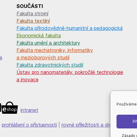
SOUČÁSTI
Fakulta strojní
Fakulta textilní
Fakulta přírodovědně-humanitní a pedagogická
Ekonomická fakulta
Fakulta umění a architektury
Fakulta mechatroniky, informatiky
a
a mezioborových studií
Fakulta zdravotnických studií
Ústav pro nanomateriály, pokročilé technologie
a inovace
Používáme 
intranet
Př
|
prohlášení o přístupnosti
|
rovné příležitosti a diverzita
|
Zásady 