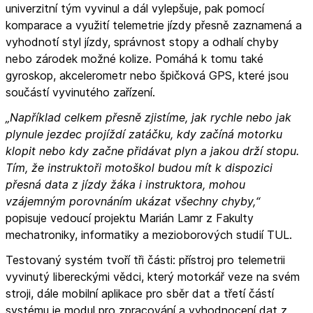
univerzitní tým vyvinul a dál vylepšuje, pak pomocí
komparace a využití telemetrie jízdy přesně zaznamená a
vyhodnotí styl jízdy, správnost stopy a odhalí chyby
nebo zárodek možné kolize. Pomáhá k tomu také
gyroskop, akcelerometr nebo špičková GPS, které jsou
součástí vyvinutého zařízení.
„Například celkem přesně zjistíme, jak rychle nebo jak
plynule jezdec projíždí zatáčku, kdy začíná motorku
klopit nebo kdy začne přidávat plyn a jakou drží stopu.
Tím, že instruktoři motoškol budou mít k dispozici
přesná data z jízdy žáka i instruktora, mohou
vzájemným porovnáním ukázat všechny chyby,“
popisuje vedoucí projektu Marián Lamr z Fakulty
mechatroniky, informatiky a mezioborových studií TUL.
Testovaný systém tvoří tři části: přístroj pro telemetrii
vyvinutý libereckými vědci, který motorkář veze na svém
stroji, dále mobilní aplikace pro sběr dat a třetí částí
systému je modul pro zpracování a vyhodnocení dat z