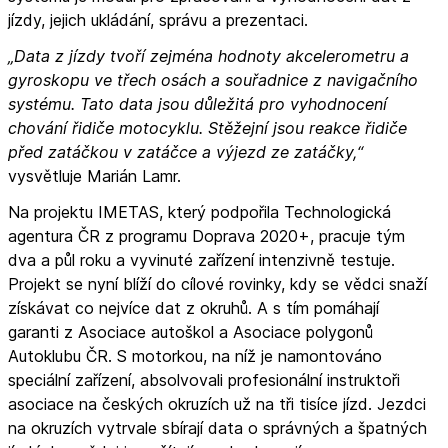
jízdy, jejich ukládání, správu a prezentaci.
„Data z jízdy tvoří zejména hodnoty akcelerometru a
gyroskopu ve třech osách a souřadnice z navigačního
systému. Tato data jsou důležitá pro vyhodnocení
chování řidiče motocyklu. Stěžejní jsou reakce řidiče
před zatáčkou v zatáčce a výjezd ze zatáčky,“
vysvětluje Marián Lamr.
Na projektu IMETAS, který podpořila Technologická
agentura ČR z programu Doprava 2020+, pracuje tým
dva a půl roku a vyvinuté zařízení intenzivně testuje.
Projekt se nyní blíží do cílové rovinky, kdy se vědci snaží
získávat co nejvíce dat z okruhů. A s tím pomáhají
garanti z Asociace autoškol a Asociace polygonů
Autoklubu ČR. S motorkou, na níž je namontováno
speciální zařízení, absolvovali profesionální instruktoři
asociace na českých okruzích už na tři tisíce jízd. Jezdci
na okruzích vytrvale sbírají data o správných a špatných