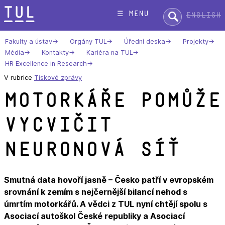
Přeskok
Hledat:
☰ menu
English
na
text
Fakulty a ústav
Orgány TUL
Úřední deska
Projekty
Média
Kontakty
Kariéra na TUL
HR Excellence in Research
V rubrice
Tiskové zprávy
Motorkáře pomůže
vycvičit
neuronová síť
Smutná data hovoří jasně – Česko patří v evropském
srovnání k zemím s nejčernější bilancí nehod s
úmrtím motorkářů. A vědci z TUL nyní chtějí spolu s
Asociací autoškol České republiky a Asociací