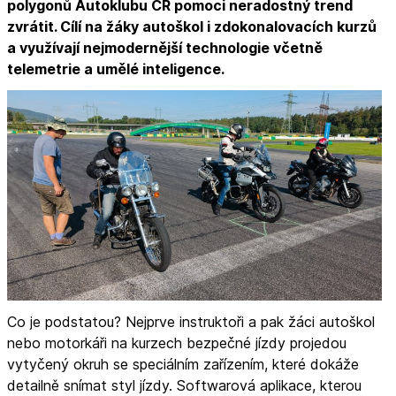
polygonů Autoklubu ČR pomoci neradostný trend
zvrátit. Cílí na žáky autoškol i zdokonalovacích kurzů
a využívají nejmodernější technologie včetně
telemetrie a umělé inteligence.
Co je podstatou? Nejprve instruktoři a pak žáci autoškol
nebo motorkáři na kurzech bezpečné jízdy projedou
vytyčený okruh se speciálním zařízením, které dokáže
detailně snímat styl jízdy. Softwarová aplikace, kterou