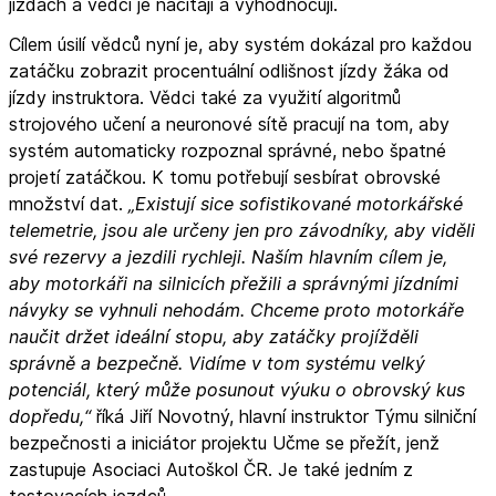
jízdách a vědci je načítají a vyhodnocují.
Cílem úsilí vědců nyní je, aby systém dokázal pro každou
zatáčku zobrazit procentuální odlišnost jízdy žáka od
jízdy instruktora. Vědci také za využití algoritmů
strojového učení a neuronové sítě pracují na tom, aby
systém automaticky rozpoznal správné, nebo špatné
projetí zatáčkou. K tomu potřebují sesbírat obrovské
množství dat.
„Existují sice sofistikované motorkářské
telemetrie, jsou ale určeny jen pro závodníky, aby viděli
své rezervy a jezdili rychleji. Naším hlavním cílem je,
aby motorkáři na silnicích přežili a správnými jízdními
návyky se vyhnuli nehodám. Chceme proto motorkáře
naučit držet ideální stopu, aby zatáčky projížděli
správně a bezpečně. Vidíme v tom systému velký
potenciál, který může posunout výuku o obrovský kus
dopředu,“
říká Jiří Novotný, hlavní instruktor Týmu silniční
bezpečnosti a iniciátor projektu Učme se přežít, jenž
zastupuje Asociaci Autoškol ČR. Je také jedním z
testovacích jezdců.