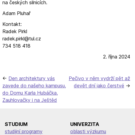
na českých silnicích.
Adam Pluhař
Kontakt:
Radek Pirkl
radek.pirkl@tul.cz
734 518 418
2. října 2024
Navigace
Den architektury vás
Pečivo v něm vydrží pět až
zavede do našeho kampusu,
devět dní jako čerstvé
pro
do Domu Karla Hubáčka,
příspěvek
Zauhlovačky i na Ještěd
STUDIUM
UNIVERZITA
studijní programy
oblasti výzkumu