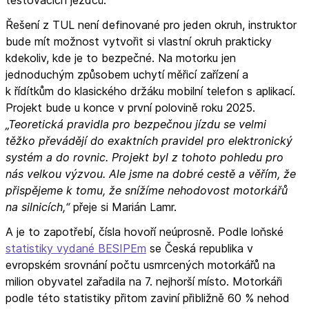
Řešení z TUL není definované pro jeden okruh, instruktor
bude mít možnost vytvořit si vlastní okruh prakticky
kdekoliv, kde je to bezpečné. Na motorku jen
jednoduchým způsobem uchytí měřicí zařízení a
k řídítkům do klasického držáku mobilní telefon s aplikací.
Projekt bude u konce v první polovině roku 2025.
„Teoretická pravidla pro bezpečnou jízdu se velmi
těžko převádějí do exaktních pravidel pro elektronický
systém a do rovnic. Projekt byl z tohoto pohledu pro
nás velkou výzvou. Ale jsme na dobré cestě a věřím, že
přispějeme k tomu, že snížíme nehodovost motorkářů
na silnicích,“
přeje si Marián Lamr.
A je to zapotřebí, čísla hovoří neúprosně. Podle loňské
statistiky vydané BESIPEm
se Česká republika v
evropském srovnání počtu usmrcených motorkářů na
milion obyvatel zařadila na 7. nejhorší místo. Motorkáři
podle této statistiky přitom zaviní přibližně 60 % nehod