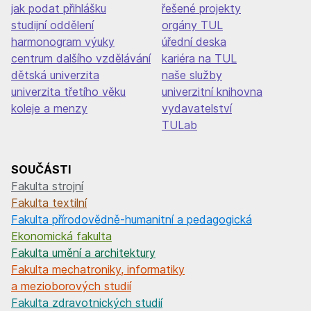
jak podat přihlášku
řešené projekty
studijní oddělení
orgány TUL
harmonogram výuky
úřední deska
centrum dalšího vzdělávání
kariéra na TUL
dětská univerzita
naše služby
univerzita třetího věku
univerzitní knihovna
koleje a menzy
vydavatelství
TULab
SOUČÁSTI
Fakulta strojní
Fakulta textilní
Fakulta přírodovědně-humanitní a pedagogická
Ekonomická fakulta
Fakulta umění a architektury
Fakulta mechatroniky, informatiky
a mezioborových studií
Fakulta zdravotnických studií