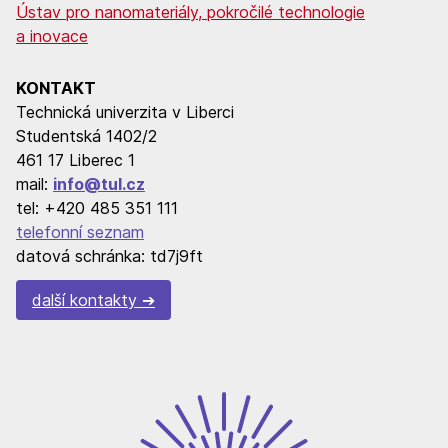
Ústav pro nanomateriály, pokročilé technologie
a inovace
KONTAKT
Technická univerzita v Liberci
Studentská 1402/2
461 17 Liberec 1
mail:
info@tul.cz
tel: +420 485 351 111
telefonní seznam
datová schránka: td7j9ft
další kontakty