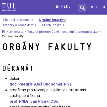
Přeskok
Hledat:
☰ menu
English
na
text
Základní informace
Orgány fakulty
Katedry a pracoviště
Úřední deska
>
Univerzita
>
Fakulta přírodovědně-humanitní a pedagogická
>
Orgány fakulty
Orgány fakulty
Děkanát
děkan
doc. PaedDr. Aleš Suchomel, Ph.D.
proděkan pro rozvoj a legislativu, statutární
zástupce děkana
prof. RNDr. Jan Picek, CSc.
proděkanka pro studijní záležitosti