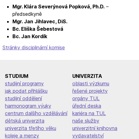
Mgr. Klára Severýnová Popková, Ph.D.
–
předsedkyně
Mgr. Jan Jihlavec, DiS.
Bc. Eliška Šebestová
Bc. Jan Kordík
Stránky disciplinární komise
STUDIUM
UNIVERZITA
studijní programy
oblasti výzkumu
jak podat přihlášku
řešené projekty
studijní oddělení
orgány TUL
harmonogram výuky
úřední deska
centrum dalšího vzdělávání
kariéra na TUL
dětská univerzita
naše služby
univerzita třetího věku
univerzitní knihovna
koleje a menzy
vydavatelství