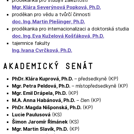
Mgr. Klára Severýnová Popková, Ph.D.
proděkan pro vědu a tvůrčí činnosti
doc. Ing. Martin Plešinger, Ph.D.
proděkanka pro internacionalizaci a doktorská studia
doc. Ing. Eva Kuželová Košťáková, Ph.D.
tajemnice fakulty
Ing. Ivana Cvrčková, Ph.D.
Akademický senát
PhDr. Klára Kuprová, Ph.D.
– předsedkyně (KP)
Mgr. Petra Peldová, Ph.D.
– místopředsedkyně (KP)
Mgr. Emil Drápela, Ph.D.
(KP)
M.A. Anna Habánová, Ph.D.
– člen (KP)
PhDr. Magda Nišponská, Ph.D.
(KP)
Lucie Paulusová
(KS)
Šimon Jaromír Římánek
(KS)
Mgr. Martin Slavík, Ph.D.
(KP)