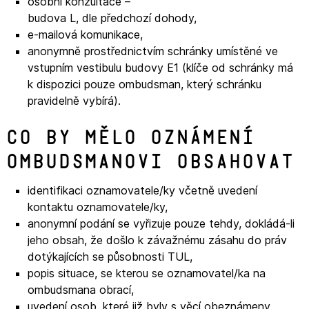
osobní konzultace –
budova L, dle předchozí dohody,
e-mailová komunikace,
anonymně prostřednictvím schránky umístěné ve
vstupním vestibulu budovy E1 (klíče od schránky má
k dispozici pouze ombudsman, který schránku
pravidelně vybírá).
Co by mělo oznámení
ombudsmanovi obsahovat
identifikaci oznamovatele/ky včetně uvedení
kontaktu oznamovatele/ky,
anonymní podání se vyřizuje pouze tehdy, dokládá-li
jeho obsah, že došlo k závažnému zásahu do práv
dotýkajících se působnosti TUL,
popis situace, se kterou se oznamovatel/ka na
ombudsmana obrací,
uvedení osob, které již byly s věcí obeznámeny,