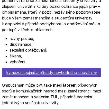
posílení vztahu se zaměstnanci a studenty univerzity a
zlepšení univerzitní kultury pozici ochránce jejich práv –
ombudsmana, který v pozici nezávislého pozorovatele
bude všem zaměstnancům a studentům univerzity
k dispozici v případě pochybností o dodržování práv a
postupů v těchto oblastech:
rovný přístup,
diskriminace,
sexuální obtěžování,
šikana,
vyhoření.
Vymezení pojmů a příklady nevhodného chování
Ombudsman může být také
mediátorem
případných
sporů a komunikačních neshod mezi zaměstnanci, mezi
zaměstnancem a vedením TUL, případně vedením
jednotlivých součástí univerzity.