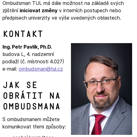
Ombudsman TUL má dále možnost na základě svých
zjištění
iniciovat změny
v interních postupech nebo
předpisech univerzity ve výše uvedených oblastech.
Kontakt
Ing. Petr Pavlík, Ph.D.
budova L, 4. nadzemní
podlaží (č. místnosti 4.027)
e-mail:
ombudsman@tul.cz
Jak se
obrátit na
ombudsmana
S ombudsmanem můžete
komunikovat třemi způsoby: