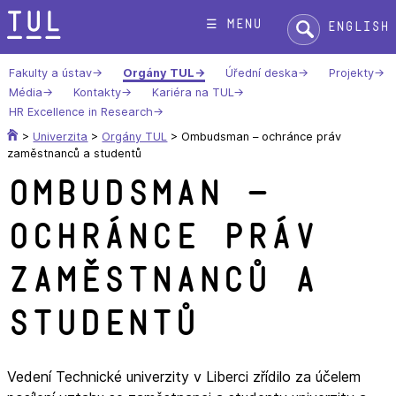
Přeskok
Hledat:
☰ menu
English
na
text
Fakulty a ústav
Orgány TUL
Úřední deska
Projekty
Média
Kontakty
Kariéra na TUL
HR Excellence in Research
>
Univerzita
>
Orgány TUL
>
Ombudsman – ochránce práv
zaměstnanců a studentů
Ombudsman –
ochránce práv
zaměstnanců a
studentů
Vedení Technické univerzity v Liberci zřídilo za účelem