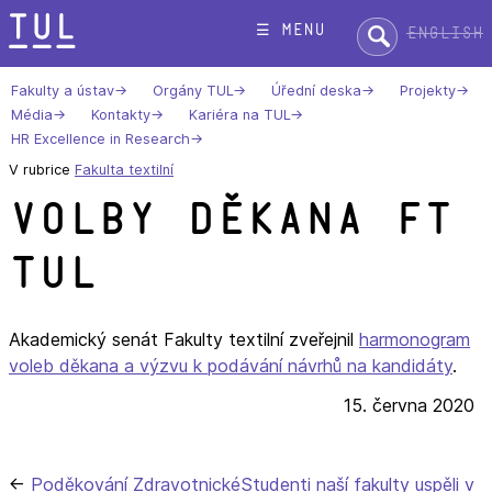
Přeskok
Hledat:
☰ menu
English
na
text
Fakulty a ústav
Orgány TUL
Úřední deska
Projekty
Média
Kontakty
Kariéra na TUL
HR Excellence in Research
V rubrice
Fakulta textilní
Volby děkana FT
TUL
Akademický senát Fakulty textilní zveřejnil
harmonogram
voleb děkana a výzvu k podávání návrhů na kandidáty
.
15. června 2020
Navigace
Poděkování Zdravotnické
Studenti naší fakulty uspěli v