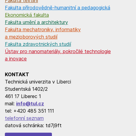
Fakulta textilní
Fakulta přírodovědně-humanitní a pedagogická
Ekonomická fakulta
Fakulta umění a architektury
Fakulta mechatroniky, informatiky
a mezioborových studií
Fakulta zdravotnických studií
Ústav pro nanomateriály, pokročilé technologie
a inovace
KONTAKT
Technická univerzita v Liberci
Studentská 1402/2
461 17 Liberec 1
mail:
info@tul.cz
tel: +420 485 351 111
telefonní seznam
datová schránka: td7j9ft