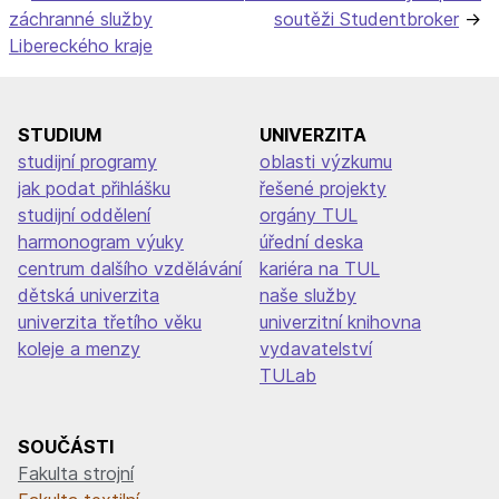
záchranné služby
soutěži Studentbroker
pro
Libereckého kraje
příspěvek
STUDIUM
UNIVERZITA
studijní programy
oblasti výzkumu
jak podat přihlášku
řešené projekty
studijní oddělení
orgány TUL
harmonogram výuky
úřední deska
centrum dalšího vzdělávání
kariéra na TUL
dětská univerzita
naše služby
univerzita třetího věku
univerzitní knihovna
koleje a menzy
vydavatelství
TULab
SOUČÁSTI
Fakulta strojní