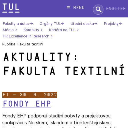
Přeskok
Hledat:
☰ menu
English
na
text
Fakulty a ústav
Orgány TUL
Úřední deska
Projekty
Média
Kontakty
Kariéra na TUL
HR Excellence in Research
Rubrika: Fakulta textilní
Aktuality:
Fakulta textilní
FT — 30. 6. 2022
Fondy EHP
Fondy EHP podporují studijní pobyty a projektovou
spolupráci s Norskem, Islandem a Lichtenštejnskem.