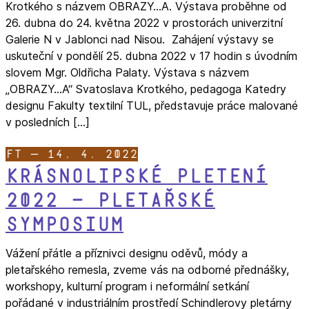
Krotkého s názvem OBRAZY…A. Výstava proběhne od
26. dubna do 24. května 2022 v prostorách univerzitní
Galerie N v Jablonci nad Nisou. Zahájení výstavy se
uskuteční v pondělí 25. dubna 2022 v 17 hodin s úvodním
slovem Mgr. Oldřicha Palaty. Výstava s názvem
„OBRAZY…A“ Svatoslava Krotkého, pedagoga Katedry
designu Fakulty textilní TUL, představuje práce malované
v posledních […]
FT — 14. 4. 2022
Krásnolipské pletení
2022 – pletařské
symposium
Vážení přátle a příznivci designu oděvů, módy a
pletařského remesla, zveme vás na odborné přednášky,
workshopy, kulturní program i neformální setkání
pořádané v industriálním prostředí Schindlerovy pletárny