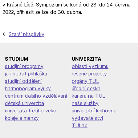
v Krásné Lípě. Sympozium se koná od 23. do 24. června
2022, přihlásit se lze do 30. dubna.
Navigace
Starší příspěvky
pro
příspěvky
STUDIUM
UNIVERZITA
studijní programy
oblasti výzkumu
jak podat přihlášku
řešené projekty
studijní oddělení
orgány TUL
harmonogram výuky
úřední deska
centrum dalšího vzdělávání
kariéra na TUL
dětská univerzita
naše služby
univerzita třetího věku
univerzitní knihovna
koleje a menzy
vydavatelství
TULab