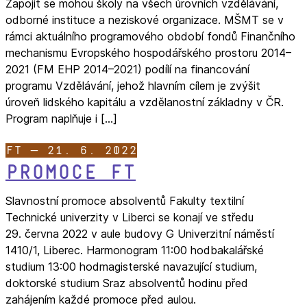
Zapojit se mohou školy na všech úrovních vzdělávání,
odborné instituce a neziskové organizace. MŠMT se v
rámci aktuálního programového období fondů Finančního
mechanismu Evropského hospodářského prostoru 2014–
2021 (FM EHP 2014–2021) podílí na financování
programu Vzdělávání, jehož hlavním cílem je zvýšit
úroveň lidského kapitálu a vzdělanostní základny v ČR.
Program naplňuje i […]
FT — 21. 6. 2022
Promoce FT
Slavnostní promoce absolventů Fakulty textilní
Technické univerzity v Liberci se konají ve středu
29. června 2022 v aule budovy G Univerzitní náměstí
1410/1, Liberec. Harmonogram 11:00 hodbakalářské
studium 13:00 hodmagisterské navazující studium,
doktorské studium Sraz absolventů hodinu před
zahájením každé promoce před aulou.