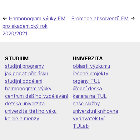
Navigace
Harmonogram výuky FM
Promoce absolventů FM
pro akademický rok
pro
2020/2021
příspěvek
STUDIUM
UNIVERZITA
studijní programy
oblasti výzkumu
jak podat přihlášku
řešené projekty
studijní oddělení
orgány TUL
harmonogram výuky
úřední deska
centrum dalšího vzdělávání
kariéra na TUL
dětská univerzita
naše služby
univerzita třetího věku
univerzitní knihovna
koleje a menzy
vydavatelství
TULab