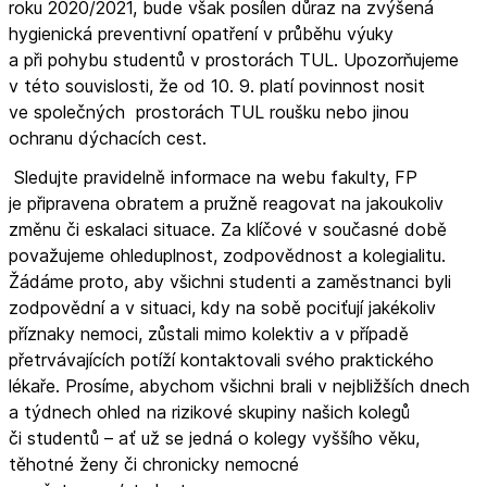
roku 2020/2021, bude však posílen důraz na zvýšená
hygienická preventivní opatření v průběhu výuky
a při pohybu studentů v prostorách TUL. Upozorňujeme
v této souvislosti, že od 10. 9. platí povinnost nosit
ve společných prostorách TUL roušku nebo jinou
ochranu dýchacích cest.
Sledujte pravidelně informace na webu fakulty, FP
je připravena obratem a pružně reagovat na jakoukoliv
změnu či eskalaci situace. Za klíčové v současné době
považujeme ohleduplnost, zodpovědnost a kolegialitu.
Žádáme proto, aby všichni studenti a zaměstnanci byli
zodpovědní a v situaci, kdy na sobě pociťují jakékoliv
příznaky nemoci, zůstali mimo kolektiv a v případě
přetrvávajících potíží kontaktovali svého praktického
lékaře. Prosíme, abychom všichni brali v nejbližších dnech
a týdnech ohled na rizikové skupiny našich kolegů
či studentů – ať už se jedná o kolegy vyššího věku,
těhotné ženy či chronicky nemocné