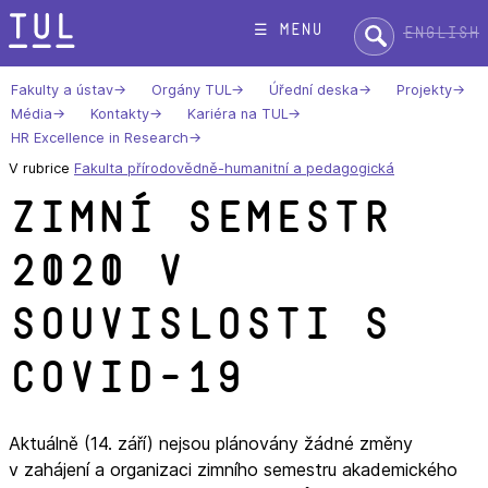
Přeskok
Hledat:
☰ menu
English
na
text
Fakulty a ústav
Orgány TUL
Úřední deska
Projekty
Média
Kontakty
Kariéra na TUL
HR Excellence in Research
V rubrice
Fakulta přírodovědně-humanitní a pedagogická
Zimní semestr
2020 v
souvislosti s
COVID-19
Aktuálně (14. září) nejsou plánovány žádné změny
v zahájení a organizaci zimního semestru akademického