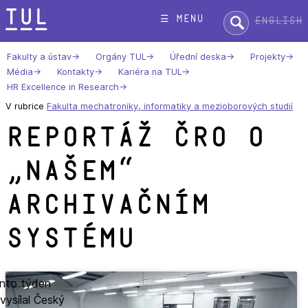
Přeskok
Hledat:
☰ menu
English
na
text
Fakulty a ústav
Orgány TUL
Úřední deska
Projekty
Média
Kontakty
Kariéra na TUL
HR Excellence in Research
V rubrice
Fakulta mechatroniky, informatiky a mezioborových studií
Reportáž ČRo o
„našem“
archivačním
systému
nto týden
vysílal Český