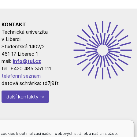
KONTAKT
Technická univerzita
v Liberci
Studentská 1402/2
461 17 Liberec 1
mail:
info@tul.cz
tel: +420 485 351 111
telefonní seznam
datová schránka: td7j9ft
další kontakty
cookies k optimalizaci našich webových stránek a našich služeb.