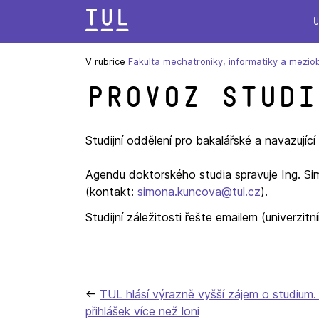
Přeskok
na
text
V rubrice
Fakulta mechatroniky, informatiky a mezio
Provoz studi
Studijní oddělení pro bakalářské a navazujíc
Agendu doktorského studia spravuje Ing. S
(kontakt:
simona.kuncova@tul.cz
).
Studijní záležitosti řešte emailem (univerzitn
Navigace
TUL hlásí výrazně vyšší zájem o studium.
přihlášek více než loni