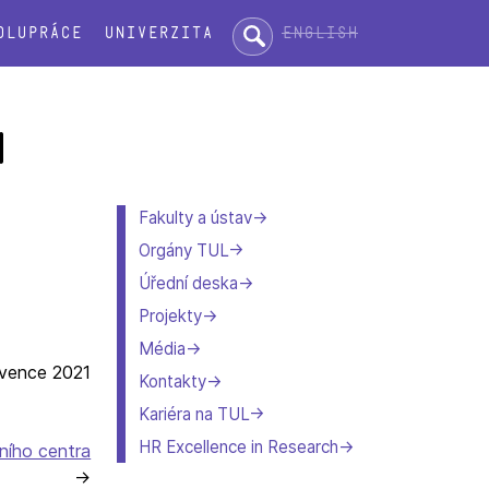
Hledat:
English
olupráce
Univerzita
M
Fakulty a ústav
Orgány TUL
Úřední deska
Projekty
Média
rvence 2021
Kontakty
Kariéra na TUL
HR Excellence in Research
ního centra