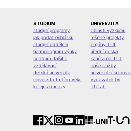
pro
příspěvek
STUDIUM
UNIVERZITA
studijní programy
oblasti výzkumu
jak podat přihlášku
řešené projekty
studijní oddělení
orgány TUL
harmonogram výuky
úřední deska
centrum dalšího
kariéra na TUL
vzdělávání
naše služby
dětská univerzita
univerzitní knihovn
univerzita třetího věku
vydavatelství
koleje a menzy
TULab