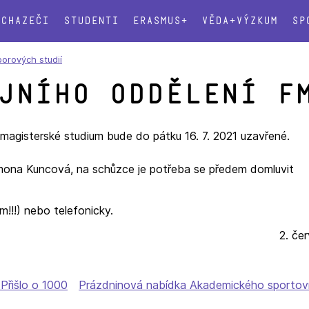
Uchazeči
Studenti
Erasmus+
Věda+výzkum
Sp
borových studií
jního oddělení F
í magisterské studium bude do pátku 16. 7. 2021 uzavřené.
imona Kuncová, na schůzce je potřeba se předem domluvit
ím!!!) nebo telefonicky.
2. če
 Přišlo o 1000
Prázdninová nabídka Akademického sportov