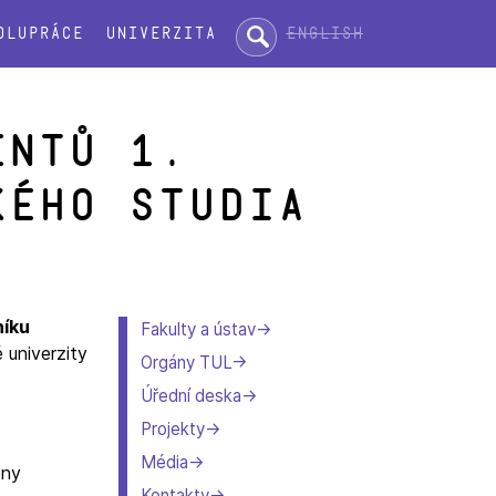
Hledat:
English
olupráce
Univerzita
entů 1.
kého studia
níku
Fakulty a ústav
 univerzity
Orgány TUL
Úřední deska
Projekty
Média
eny
Kontakty