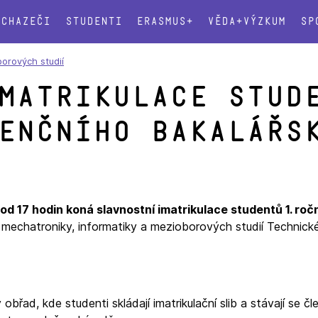
Uchazeči
Studenti
Erasmus+
Věda+výzkum
Sp
borových studií
matrikulace stud
enčního bakalářs
 od 17 hodin koná slavnostní imatrikulace studentů 1. roč
mechatroniky, informatiky a mezioborových studií Technické
řad, kde studenti skládají imatrikulační slib a stávají se čl