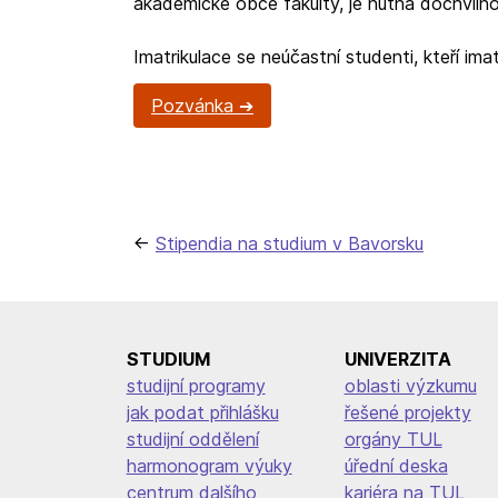
akademické obce fakulty, je nutná dochviln
Imatrikulace se neúčastní studenti, kteří imatr
Pozvánka
Navigace
Stipendia na studium v Bavorsku
pro
příspěvek
STUDIUM
UNIVERZITA
studijní programy
oblasti výzkumu
jak podat přihlášku
řešené projekty
studijní oddělení
orgány TUL
harmonogram výuky
úřední deska
centrum dalšího
kariéra na TUL