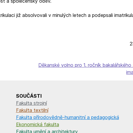
ost a společenský oděv.
ikulaci již absolvovali v minulých letech a podepsali imatrikula
2
Děkanské volno pro 1. ročník bakalářského 
ima
SOUČÁSTI
Fakulta strojní
Fakulta textilní
Fakulta přírodovědně-humanitní a pedagogická
Ekonomická fakulta
Fakulta umění a architektury