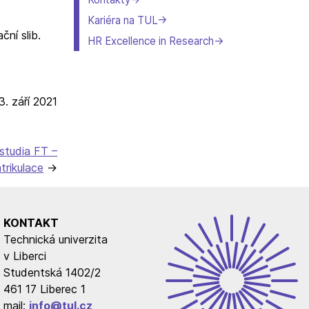
Kariéra na TUL
ční slib.
HR Excellence in Research
3. září 2021
studia FT –
trikulace
KONTAKT
Technická univerzita
v Liberci
Studentská 1402/2
461 17 Liberec 1
mail:
info@tul.cz