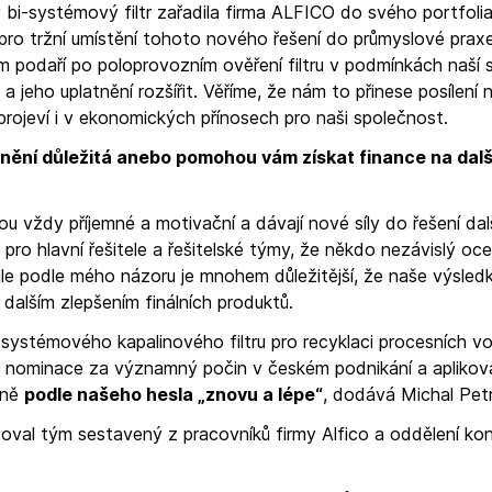
ný bi-systémový filtr zařadila firma ALFICO do svého portfolia
 pro tržní umístění tohoto nového řešení do průmyslové praxe
m podaří po poloprovozním ověření filtru v podmínkách naší 
 a jeho uplatnění rozšířit. Věříme, že nám to přinese posílení 
projeví i v ekonomických přínosech pro naši společnost.
nění důležitá anebo pomohou vám získat finance na dalš
 vždy příjemné a motivační a dávají nové síly do řešení dal
pro hlavní řešitele a řešitelské týmy, že někdo nezávislý oce
 ale podle mého názoru je mnohem důležitější, že naše výsled
dalším zlepšením finálních produktů.
-systémového kapalinového filtru pro recyklaci procesních 
 ale nominace za významný počin v českém podnikání a apliko
sně
podle našeho hesla „znovu a lépe“
, dodává Michal Petr
oval tým sestavený z pracovníků firmy Alfico a oddělení ko