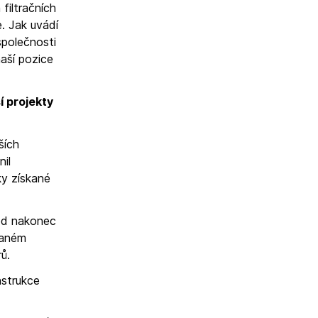
 filtračních
. Jak uvádí
společnosti
naší pozice
í projekty
ších
nil
ky získané
vod nakonec
vaném
ů.
nstrukce