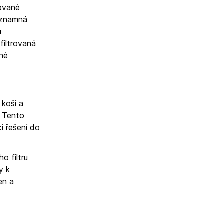
rované
významná
u
 filtrovaná
ené
 koši a
. Tento
i řešení do
o filtru
y k
en a