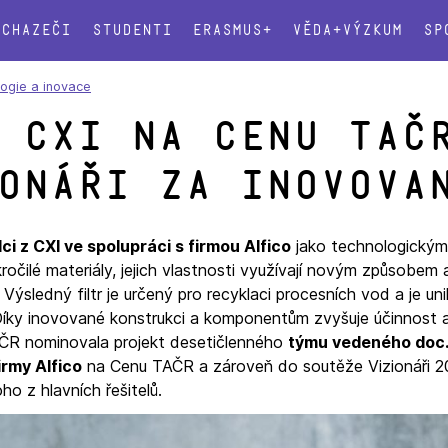
Uchazeči
Studenti
Erasmus+
Věda+výzkum
Sp
logie a inovace
 CXI na Cenu TAČ
onáři za inovova
dci z CXI ve spolupráci s firmou Alfico
jako technologickým
ročilé materiály, jejich vlastnosti využívají novým způsobem a
sledný filtr je určený pro recyklaci procesních vod a je unik
Díky inovované konstrukci a komponentům zvyšuje účinnost a
 ČR nominovala projekt desetičlenného
týmu vedeného doc.
irmy Alfico
na Cenu TAČR a zároveň do soutěže Vizionáři 2
ho z hlavních řešitelů.