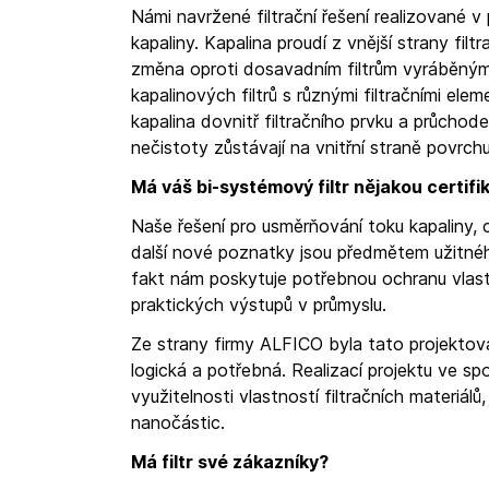
Námi navržené filtrační řešení realizované 
kapaliny. Kapalina proudí z vnější strany fil
změna oproti dosavadním filtrům vyráběným f
kapalinových filtrů s různými filtračními elem
kapalina dovnitř filtračního prvku a průchod
nečistoty zůstávají na vnitřní straně povrchu
Má váš bi-systémový filtr nějakou certifi
Naše řešení pro usměrňování toku kapaliny, cí
další nové poznatky jsou předmětem užitnéh
fakt nám poskytuje potřebnou ochranu vlastn
praktických výstupů v průmyslu.
Ze strany firmy ALFICO byla tato projektov
logická a potřebná. Realizací projektu ve sp
využitelnosti vlastností filtračních materiálů
nanočástic.
Má filtr své zákazníky?