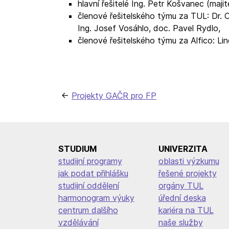
hlavní řešitelé Ing. Petr Košvanec (majit
členové řešitelského týmu za TUL: Dr. 
Ing. Josef Vosáhlo, doc. Pavel Rydlo,
členové řešitelského týmu za Alfico: Li
Navigace
Projekty GAČR pro FP
pro
příspěvek
STUDIUM
UNIVERZITA
studijní programy
oblasti výzkumu
jak podat přihlášku
řešené projekty
studijní oddělení
orgány TUL
harmonogram výuky
úřední deska
centrum dalšího
kariéra na TUL
vzdělávání
naše služby