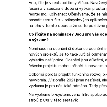
Ano, filtr je v realizaci firmy Alfico. Navrže
řešení a v současné době si vytváří prostor
ředitel Ing. Košvanec: Očekáváme, že se ná
nasadit tento filtr v průmyslových aplikacích
na trhu v tomto oboru a že se to pozitivně 
Co říkáte na nominace? Jsou pro vás oce
a výzkum?
Nominace na ocenění či dokonce ocenění jsou
nových projektů. Je to také „určitá odměna“ 
výsledky naší práce. Ocenění jsou důležitá,
řešením projektu mohou přispět k inovacím a 
Odborná porota projekt funkčního rozvoj bi
nevybrala. „Vizionáře 2021 jsme nezískali,
výzkumu je pro nás také odměna. Tedy pře
Na výzkumu bi-systémového filtru spoluprac
strojů z CXI v této sestavě: