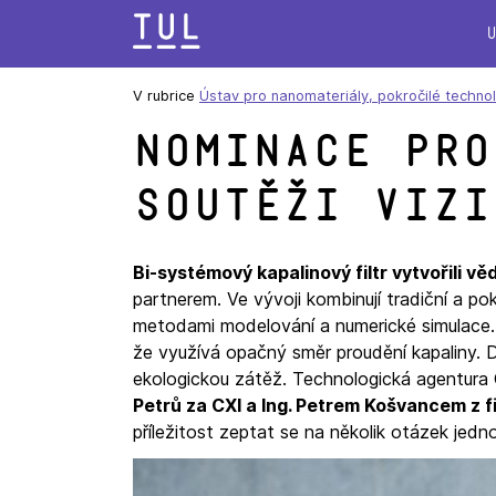
Přeskok
na
text
V rubrice
Ústav pro nanomateriály, pokročilé techno
Nominace pro
soutěži Vizi
Bi-systémový kapalinový filtr vytvořili vě
partnerem. Ve vývoji kombinují tradiční a pok
metodami modelování a numerické simulace. Vý
že využívá opačný směr proudění kapaliny. 
ekologickou zátěž. Technologická agentura
Petrů za CXI a Ing. Petrem Košvancem z f
příležitost zeptat se na několik otázek jedno