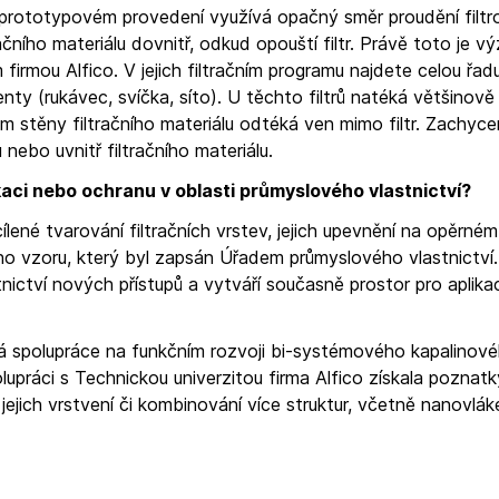
v prototypovém provedení využívá opačný směr proudění filt
tračního materiálu dovnitř, odkud opouští filtr. Právě toto je 
irmou Alfico. V jejich filtračním programu najdete celou řad
enty (rukávec, svíčka, síto). U těchto filtrů natéká většinově
em stěny filtračního materiálu odtéká ven mimo filtr. Zachyc
 nebo uvnitř filtračního materiálu.
kaci nebo ochranu v oblasti průmyslového vlastnictví?
lené tvarování filtračních vrstev, jejich upevnění na opěrném
o vzoru, který byl zapsán Úřadem průmyslového vlastnictví
ictví nových přístupů a vytváří současně prostor pro aplikac
á spolupráce na funkčním rozvoji bi-systémového kapalinovéh
olupráci s Technickou univerzitou firma Alfico získala poznatk
, jejich vrstvení či kombinování více struktur, včetně nanovlák