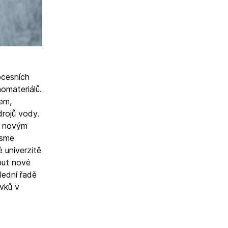
ocesních
nomateriálů.
lem,
drojů vody.
ré novým
jsme
é univerzitě
out nové
lední řadě
rvků v