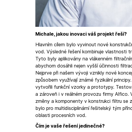
Michale, jakou inovaci váš projekt řeší?
Hlavním cílem bylo vyvinout nové konstrukčn
vod. Výsledné řešení kombinuje vlastnosti tr
Tyto byly aplikovány na vlákenném filtračním 
abychom dosáhli nejen vyšší účinnosti filtra
Nejprve při našem vývoji vznikly nové konce
způsobem využívají známé fyzikální principy
vytvořili funkční vzorky a prototypy. Testov
a zároveň i v reálném provozu firmy Alfico
změny a komponenty v konstrukci filtru se zv
bylo pro multidisciplinární řešitelský tým př
oblasti procesních vod.
Čím je vaše řešení jedinečné?