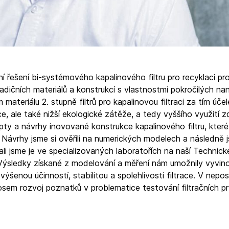
í řešení bi-systémového kapalinového filtru pro recyklaci pr
adičních materiálů a konstrukcí s vlastnostmi pokročilých na
materiálu 2. stupně filtrů pro kapalinovou filtraci za tím úče
ce, ale také nižší ekologické zátěže, a tedy vyššího využití z
pty a návrhy inovované konstrukce kapalinového filtru, kte
. Návrhy jsme si ověřili na numerických modelech a následně 
ali jsme je ve specializovaných laboratořích na naší Technick
. Výsledky získané z modelování a měření nám umožnily vyvin
ýšenou účinností, stabilitou a spolehlivostí filtrace. V nepos
ínosem rozvoj poznatků v problematice testování filtračních p