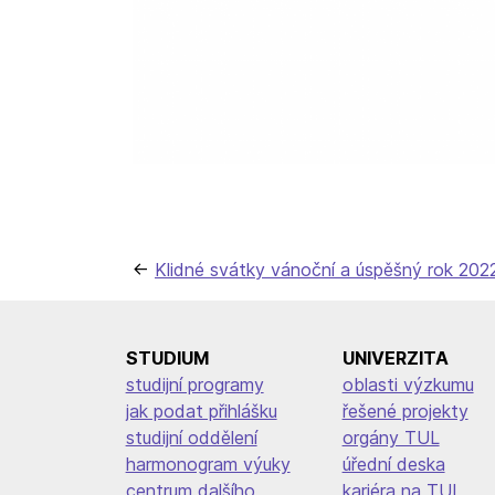
Navigace
Klidné svátky vánoční a úspěšný rok 20
pro
příspěvek
STUDIUM
UNIVERZITA
studijní programy
oblasti výzkumu
jak podat přihlášku
řešené projekty
studijní oddělení
orgány TUL
harmonogram výuky
úřední deska
centrum dalšího
kariéra na TUL