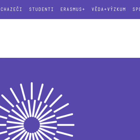
Uchazeči
Studenti
Erasmus+
Věda+výzkum
Sp