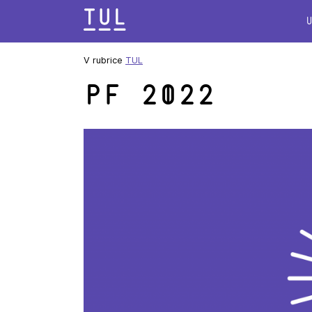
Přeskok
na
text
V rubrice
TUL
PF 2022