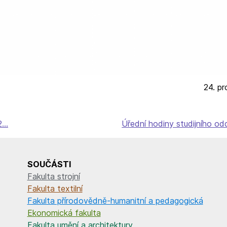
24. pr
22…
Úřední hodiny studijního od
SOUČÁSTI
Fakulta strojní
Fakulta textilní
Fakulta přírodovědně-humanitní a pedagogická
Ekonomická fakulta
Fakulta umění a architektury