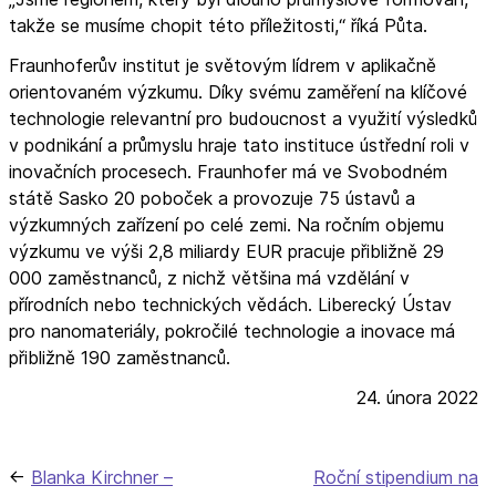
takže se musíme chopit této příležitosti,“ říká Půta.
Fraunhoferův institut je světovým lídrem v aplikačně
orientovaném výzkumu. Díky svému zaměření na klíčové
technologie relevantní pro budoucnost a využití výsledků
v podnikání a průmyslu hraje tato instituce ústřední roli v
inovačních procesech. Fraunhofer má ve Svobodném
státě Sasko 20 poboček a provozuje 75 ústavů a
výzkumných zařízení po celé zemi. Na ročním objemu
výzkumu ve výši 2,8 miliardy EUR pracuje přibližně 29
000 zaměstnanců, z nichž většina má vzdělání v
přírodních nebo technických vědách. Liberecký Ústav
pro nanomateriály, pokročilé technologie a inovace má
přibližně 190 zaměstnanců.
24. února 2022
Navigace
Blanka Kirchner –
Roční stipendium na