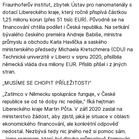
Fraunhoferův institut, zbytek Ústav pro nanomateriály s
dotací Libereckého kraje, který ročně přispívá částkou
1,25 milionu korun (přes 51 tisíc EUR). Původně se na
financování chtěla podílet i Česká republika. Na setkání
bývalého českého premiéra Andreje Babiše, ministra
průmyslu a obchodu Karla Havlíčka a saského
ministerského předsedy Michaela Kretschmera (CDU) na
Technické univerzitě v Liberci v srpnu 2020, přislíbila
německá vláda dva miliony EUR. Příslib přišel i z jiných
stran.
„MUSÍME SE CHOPIT PŘÍLEŽITOSTI“
„Zatímco v Německu spolupráce funguje, v České
republice se od té doby nic neděje,“ říká hejtman
Libereckého kraje Martin Půta. V září 2020 zaslal na
ministerstvo žádost, aby zjistil, jaká je situace v oblasti
ekonomického financování, ale konkrétní odpověď
nedostal. Nezbývá tedy nic jiného než si pomoc sám.
„Jsme regionem, který byl dlouho průmyslově formován,