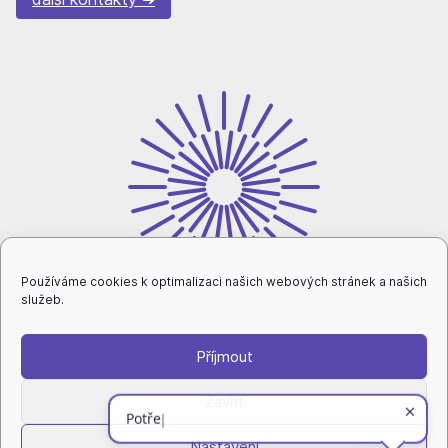
Používáme cookies k optimalizaci našich webových stránek a našich
služeb.
Příjmout
intranet
Zavřít
Nastavení
ochrana osobních údajů
|
nastavení cookies
|