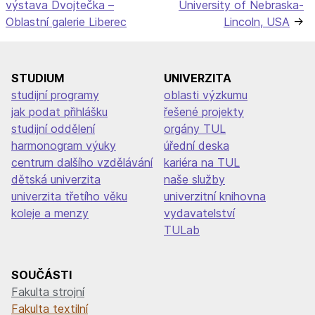
výstava Dvojtečka –
University of Nebraska-
pro
Oblastní galerie Liberec
Lincoln, USA
příspěvek
STUDIUM
UNIVERZITA
studijní programy
oblasti výzkumu
jak podat přihlášku
řešené projekty
studijní oddělení
orgány TUL
harmonogram výuky
úřední deska
centrum dalšího vzdělávání
kariéra na TUL
dětská univerzita
naše služby
univerzita třetího věku
univerzitní knihovna
koleje a menzy
vydavatelství
TULab
SOUČÁSTI
Fakulta strojní
Fakulta textilní