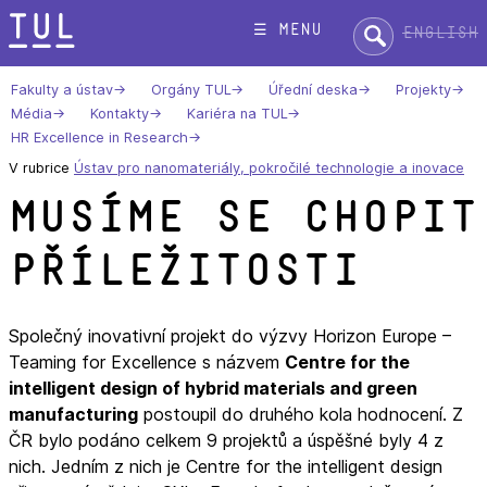
Přeskok
Hledat:
☰ menu
English
na
text
Fakulty a ústav
Orgány TUL
Úřední deska
Projekty
Média
Kontakty
Kariéra na TUL
HR Excellence in Research
V rubrice
Ústav pro nanomateriály, pokročilé technologie a inovace
Musíme se chopit
příležitosti
Společný inovativní projekt do výzvy Horizon Europe –
Teaming for Excellence s názvem
Centre for the
intelligent design of hybrid materials and green
manufacturing
postoupil do druhého kola hodnocení. Z
ČR bylo podáno celkem 9 projektů a úspěšné byly 4 z
nich. Jedním z nich je Centre for the intelligent design