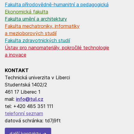
Fakulta přírodovědně-humanitní a pedagogická
Ekonomická fakulta
Fakulta umění a architektury
Fakulta mechatroniky, informatiky
a mezioborových studií
Fakulta zdravotnických studií
Ústav pro nanomateriály, pokročilé technologie
a inovace
KONTAKT
Technická univerzita v Liberci
Studentská 1402/2
461 17 Liberec 1
mail:
info@tul.cz
tel: +420 485 351 111
telefonní seznam
datová schránka: td7j9ft
další kontakty