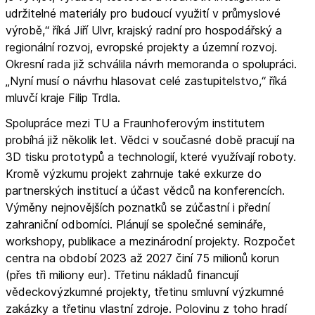
udržitelné materiály pro budoucí využití v průmyslové
výrobě,“ říká Jiří Ulvr, krajský radní pro hospodářský a
regionální rozvoj, evropské projekty a územní rozvoj.
Okresní rada již schválila návrh memoranda o spolupráci.
„Nyní musí o návrhu hlasovat celé zastupitelstvo,“ říká
mluvčí kraje Filip Trdla.
Spolupráce mezi TU a Fraunhoferovým institutem
probíhá již několik let. Vědci v současné době pracují na
3D tisku prototypů a technologií, které využívají roboty.
Kromě výzkumu projekt zahrnuje také exkurze do
partnerských institucí a účast vědců na konferencích.
Výměny nejnovějších poznatků se zúčastní i přední
zahraniční odborníci. Plánují se společné semináře,
workshopy, publikace a mezinárodní projekty. Rozpočet
centra na období 2023 až 2027 činí 75 milionů korun
(přes tři miliony eur). Třetinu nákladů financují
vědeckovýzkumné projekty, třetinu smluvní výzkumné
zakázky a třetinu vlastní zdroje. Polovinu z toho hradí