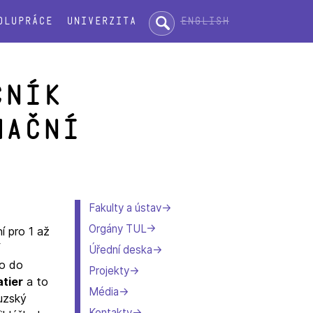
Hledat:
English
olupráce
Univerzita
čník
mační
Fakulty a ústav
Orgány TUL
í pro 1 až
Úřední deska
mo do
Projekty
tier
a to
Média
ouzský
Kontakty