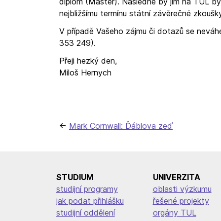
diplom (Master). Následně by jim na TUL bylo
nejbližšímu termínu státní závěrečné zkoušky 
V případě Vašeho zájmu či dotazů se neváhe
353 249).
Přeji hezký den,
Miloš Hernych
Navigace
Mark Cornwall: Ďáblova zeď
pro
příspěvek
STUDIUM
UNIVERZITA
studijní programy
oblasti výzkumu
jak podat přihlášku
řešené projekty
studijní oddělení
orgány TUL