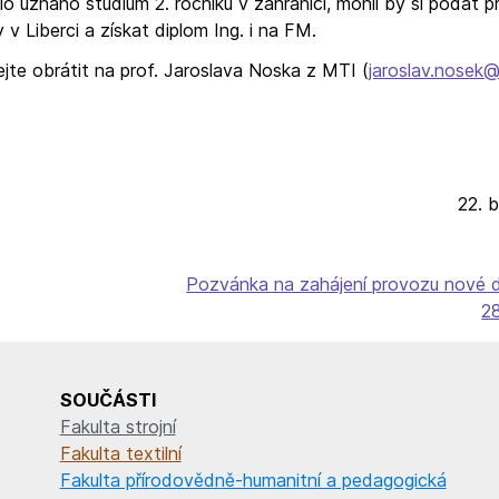
 uznáno studium 2. ročníku v zahraničí, mohli by si podat př
v Liberci a získat diplom Ing. i na FM.
jte obrátit na prof. Jaroslava Noska z MTI (
jaroslav.nosek@
22. 
Pozvánka na zahájení provozu nové 
2
SOUČÁSTI
Fakulta strojní
Fakulta textilní
Fakulta přírodovědně-humanitní a pedagogická