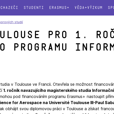
Uchazeči
Studenti
Erasmus+
Věda+výzkum
Sp
borových studií
ulouse pro 1. ro
o programu Infor
udia v Toulouse ve Francii. Otevřela se možnost financován
čí
1. ročník navazujícího magisterského studia Informační
 mohou pod financováním programu Erasmus+ nastoupit pří
ence for Aerospace na Université Toulouse III-Paul Saba
pak obhájit svou diplomovou práci v Toulouse a získat franc