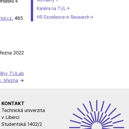
ihlášku k
Kariéra na TUL
HR Excellence in Research
tul.cz
, 485
března 2022
dílny TULab
8. března
KONTAKT
Technická univerzita
v Liberci
Studentská 1402/2