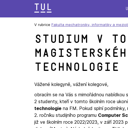
Přeskok
na
text
V rubrice
Fakulta mechatroniky, informatiky a mezio
Studium v To
magisterskéh
technologie
Vážené kolegyně, vážení kolegové,
obracím se na Vás s mimořádnou nabídkou st
2 studenty, kteří v tomto školním roce ukon
technologie
na FM. Pokud splní podmínky,
2. ročníku studijního programu
Computer Sci
již ve školním roce 2022/2023, v září 2023 