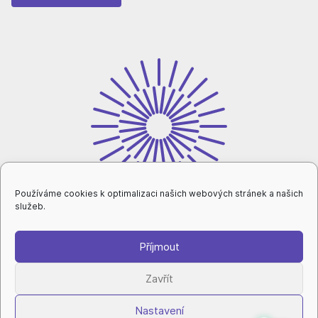
Používáme cookies k optimalizaci našich webových stránek a našich
služeb.
Příjmout
intranet
Zavřít
Nastavení
ochrana osobních údajů
|
nastavení cookies
|