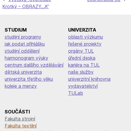
Navigace
Krotký – OBRAZY…A“
pro
příspěvek
STUDIUM
UNIVERZITA
studijní programy
oblasti výzkumu
jak podat přihlášku
řešené projekty
studijní oddělení
orgány TUL
harmonogram výuky
úřední deska
centrum dalšího vzdělávání
kariéra na TUL
dětská univerzita
naše služby
univerzita třetího věku
univerzitní knihovna
koleje a menzy
vydavatelství
TULab
SOUČÁSTI
Fakulta strojní
Fakulta textilní