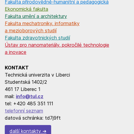
Fakulta přírodovědně-humanitní a pedagogická
Ekonomická fakulta
Fakulta umění a architektury
Fakulta mechatroniky, informatiky
a mezioborových studií
Fakulta zdravotnických studií
Ústav pro nanomateriály, pokročilé technologie
a inovace
KONTAKT
Technická univerzita v Liberci
Studentská 1402/2
461 17 Liberec 1
mail:
info@tul.cz
tel: +420 485 351 111
telefonní seznam
datová schránka: td7j9ft
další kontakty