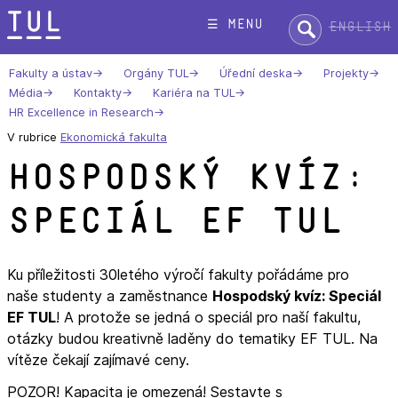
Přeskok
Hledat:
☰ menu
English
na
text
Fakulty a ústav
Orgány TUL
Úřední deska
Projekty
Média
Kontakty
Kariéra na TUL
HR Excellence in Research
V rubrice
Ekonomická fakulta
Hospodský kvíz:
Speciál EF TUL
Ku příležitosti 30letého výročí fakulty pořádáme pro
naše studenty a zaměstnance
Hospodský kvíz: Speciál
EF TUL
! A protože se jedná o speciál pro naší fakultu,
otázky budou kreativně laděny do tematiky EF TUL. Na
vítěze čekají zajímavé ceny.
POZOR! Kapacita je omezená! Sestavte s