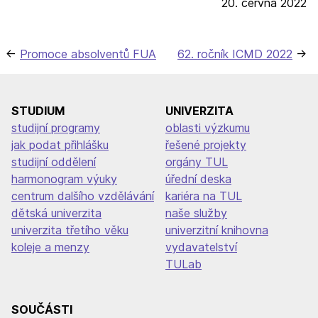
20. června 2022
Navigace
Promoce absolventů FUA
62. ročník ICMD 2022
pro
příspěvek
STUDIUM
UNIVERZITA
studijní programy
oblasti výzkumu
jak podat přihlášku
řešené projekty
studijní oddělení
orgány TUL
harmonogram výuky
úřední deska
centrum dalšího vzdělávání
kariéra na TUL
dětská univerzita
naše služby
univerzita třetího věku
univerzitní knihovna
koleje a menzy
vydavatelství
TULab
SOUČÁSTI