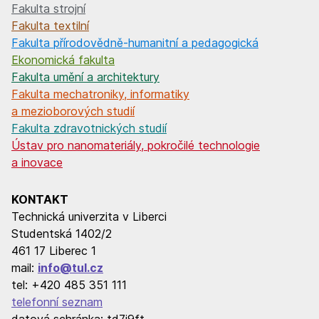
Fakulta strojní
Fakulta textilní
Fakulta přírodovědně-humanitní a pedagogická
Ekonomická fakulta
Fakulta umění a architektury
Fakulta mechatroniky, informatiky
a mezioborových studií
Fakulta zdravotnických studií
Ústav pro nanomateriály, pokročilé technologie
a inovace
KONTAKT
Technická univerzita v Liberci
Studentská 1402/2
461 17 Liberec 1
mail:
info@tul.cz
tel: +420 485 351 111
telefonní seznam
datová schránka: td7j9ft