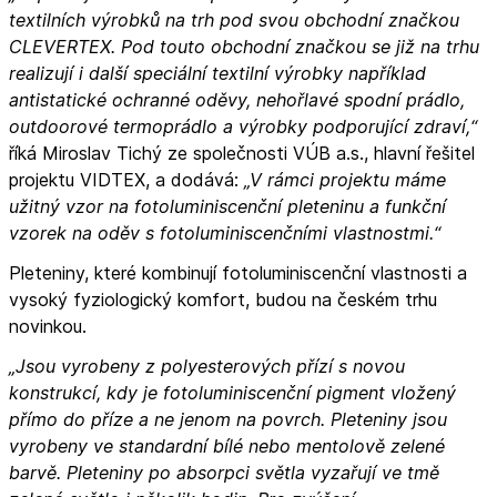
textilních výrobků na trh pod svou obchodní značkou
CLEVERTEX. Pod touto obchodní značkou se již na trhu
realizují i další speciální textilní výrobky například
antistatické ochranné oděvy, nehořlavé spodní prádlo,
outdoorové termoprádlo a výrobky podporující zdraví,“
říká Miroslav Tichý ze společnosti VÚB a.s., hlavní řešitel
projektu VIDTEX, a dodává:
„V rámci projektu máme
užitný vzor na fotoluminiscenční pleteninu a funkční
vzorek na oděv s fotoluminiscenčními vlastnostmi.“
Pleteniny, které kombinují fotoluminiscenční vlastnosti a
vysoký fyziologický komfort, budou na českém trhu
novinkou.
„Jsou vyrobeny z polyesterových přízí s novou
konstrukcí, kdy je fotoluminiscenční pigment vložený
přímo do příze a ne jenom na povrch. Pleteniny jsou
vyrobeny ve standardní bílé nebo mentolově zelené
barvě. Pleteniny po absorpci světla vyzařují ve tmě