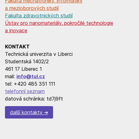
Fakulta mechatroniky, informatiky
a mezioborových studií
Fakulta zdravotnických studií
Ústav pro nanomateriály, pokročilé technologie
a inovace
KONTAKT
Technická univerzita v Liberci
Studentská 1402/2
461 17 Liberec 1
mail:
info@tul.cz
tel: +420 485 351 111
telefonní seznam
datová schránka: td7j9ft
další kontakty