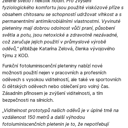
zelené světlo i několik hodin. Pro zvýšení
fyziologického komfortu jsou použité viskózové příze s
obsahem chitosanu se schopností udržovat vlhkost a s
permanentními antimikrobiálními vlastnostmi. Vyvinuté
pleteniny mají dobrou odolnost vůči praní, působení
světla a potu, jsou netoxické a zdravotně nezávadné,
což zaručuje jejich použití v průmyslové výrobě
oděvů,“
přibližuje Katarína Zelová, členka vývojového
týmu z KOD.
Funkční fotoluminiscenční pleteniny nabízí nové
možnosti použití nejen v pracovních a profesních
oděvech s vysokou viditelností, ale také ve sportovních
či dětských oděvech nebo oblečení pro volný čas.
Zásadním přínosem je zvýšení viditelnosti, a tím
bezpečnosti na silnicích.
„Viditelnost prototypů našich oděvů je v úplné tmě na
vzdálenost 150 metrů a další výhodou
fotoluminiscenčních pletenin je to, že nepotřebují