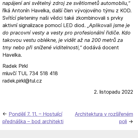
napájení ani světelný zdroj ze světlometů automobilu,“
říká Antonín Havelka, další člen vývojového týmu z KOD.
Svítící pleteniny naši vědci také zkombinovali s prvky
aktivní signalizace pomocí LED diod.
„Aplikovali jsme je
do pracovní vesty a vesty pro profesionální řidiče. Kdo
takovou vestu oblékne, je vidět až na 200 metrů za
tmy nebo při snížené viditelnosti,“
dodává docent
Havelka.
Radek Pirkl
mluvčí TUL 734 518 418
radek.pirkl@tul.cz
2. listopadu 2022
Navigace
Pondělí 7. 11. – Hostující
Architektura v rozšířeném
přednáška – bod architekti
poli
pro
příspěvek