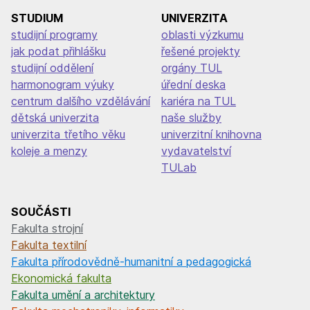
STUDIUM
UNIVERZITA
studijní programy
oblasti výzkumu
jak podat přihlášku
řešené projekty
studijní oddělení
orgány TUL
harmonogram výuky
úřední deska
centrum dalšího vzdělávání
kariéra na TUL
dětská univerzita
naše služby
univerzita třetího věku
univerzitní knihovna
koleje a menzy
vydavatelství
TULab
SOUČÁSTI
Fakulta strojní
Fakulta textilní
Fakulta přírodovědně-humanitní a pedagogická
Ekonomická fakulta
Fakulta umění a architektury