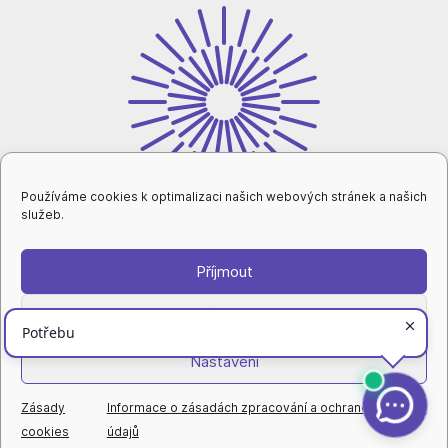
Používáme cookies k optimalizaci našich webových stránek a našich
služeb.
Příjmout
intranet
Zavřít
Nastavení
ochrana osobních údajů
|
nastavení cookies
|
prohlášení o přístupnosti
|
rovné příležitosti a diverzita
|
Zásady
Informace o zásadách zpracování a ochraně osobních
© Technická univerzita v Liberci
cookies
údajů