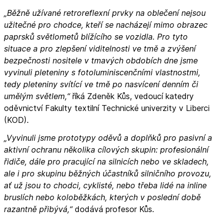
„Běžně užívané retroreflexní prvky na oblečení nejsou
užitečné pro chodce, kteří se nacházejí mimo obrazec
paprsků světlometů blížícího se vozidla. Pro tyto
situace a pro zlepšení viditelnosti ve tmě a zvýšení
bezpečnosti nositele v tmavých obdobích dne jsme
vyvinuli pleteniny s fotoluminiscenčními vlastnostmi,
tedy pleteniny svítící ve tmě po nasvícení denním či
umělým světlem,“
říká Zdeněk Kůs, vedoucí katedry
oděvnictví Fakulty textilní Technické univerzity v Liberci
(KOD).
„Vyvinuli jsme prototypy oděvů a doplňků pro pasivní a
aktivní ochranu několika cílových skupin: profesionální
řidiče, dále pro pracující na silnicích nebo ve skladech,
ale i pro skupinu běžných účastníků silničního provozu,
ať už jsou to chodci, cyklisté, nebo třeba lidé na inline
bruslích nebo koloběžkách, kterých v poslední době
razantně přibývá,“
dodává profesor Kůs.