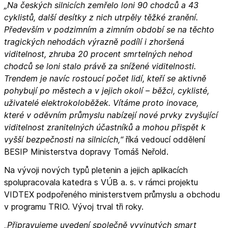
„Na českých silnicích zemřelo loni 90 chodců a 43
cyklistů, další desítky z nich utrpěly těžké zranění.
Především v podzimním a zimním období se na těchto
tragických nehodách výrazně podílí i zhoršená
viditelnost, zhruba 20 procent smrtelných nehod
chodců se loni stalo právě za snížené viditelnosti.
Trendem je navíc rostoucí počet lidí, kteří se aktivně
pohybují po městech a v jejich okolí – běžci, cyklisté,
uživatelé elektrokoloběžek. Vítáme proto inovace,
které v oděvním průmyslu nabízejí nové prvky zvyšující
viditelnost zranitelných účastníků a mohou přispět k
vyšší bezpečnosti na silnicích,“
říká vedoucí oddělení
BESIP Ministerstva dopravy Tomáš Neřold.
Na vývoji nových typů pletenin a jejich aplikacích
spolupracovala katedra s VÚB a. s. v rámci projektu
VIDTEX podpořeného ministerstvem průmyslu a obchodu
v programu TRIO. Vývoj trval tři roky.
„Připravujeme uvedení společně vyvinutých smart