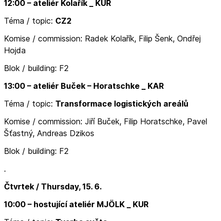
12:00 – ateliér Kolařík _ KUR
Téma / topic:
CZ2
Komise / commission: Radek Kolařík, Filip Šenk, Ondřej
Hojda
Blok / building: F2
13:00 – ateliér Buček – Horatschke _ KAR
Téma / topic:
Transformace logistických areálů
Komise / commission: Jiří Buček, Filip Horatschke, Pavel
Šťastný, Andreas Dzikos
Blok / building: F2
.
Čtvrtek / Thursday, 15. 6.
10:00 – hostující ateliér MJÖLK _ KUR