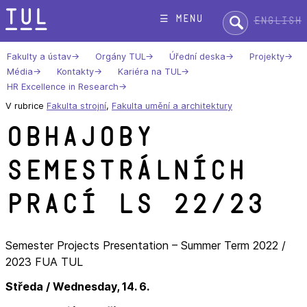
Přeskok
Hledat:
☰ menu
English
na
text
Fakulty a ústav
Orgány TUL
Úřední deska
Projekty
Média
Kontakty
Kariéra na TUL
HR Excellence in Research
V rubrice
Fakulta strojní
,
Fakulta umění a architektury
Obhajoby
semestrálních
prací LS 22/23
Semester Projects Presentation – Summer Term 2022 /
2023 FUA TUL
Středa / Wednesday, 14. 6.