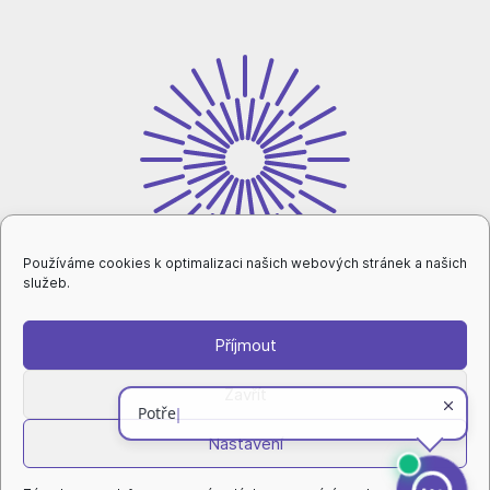
Používáme cookies k optimalizaci našich webových stránek a našich
služeb.
Příjmout
intranet
Zavřít
Nastavení
ochrana osobních údajů
|
nastavení cookies
|
prohlášení o přístupnosti
|
rovné příležitosti a diverzita
|