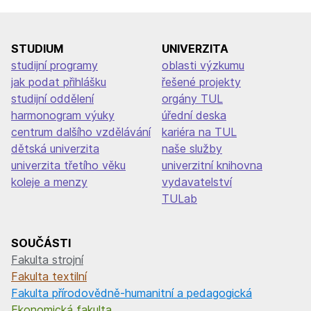
příspěvek
STUDIUM
UNIVERZITA
studijní programy
oblasti výzkumu
jak podat přihlášku
řešené projekty
studijní oddělení
orgány TUL
harmonogram výuky
úřední deska
centrum dalšího vzdělávání
kariéra na TUL
dětská univerzita
naše služby
univerzita třetího věku
univerzitní knihovna
koleje a menzy
vydavatelství
TULab
SOUČÁSTI
Fakulta strojní
Fakulta textilní
Fakulta přírodovědně-humanitní a pedagogická
Ekonomická fakulta