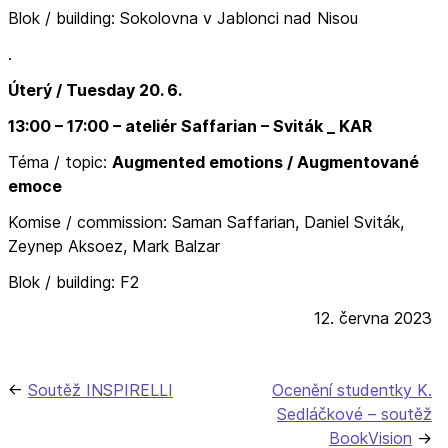
Blok / building: Sokolovna v Jablonci nad Nisou
.
Úterý / Tuesday 20. 6.
13:00 – 17:00 –
ateliér
Saffarian – Sviták _ KAR
Téma / topic:
Augmented emotions / Augmentované
emoce
Komise / commission: Saman Saffarian, Daniel Sviták,
Zeynep Aksoez, Mark Balzar
Blok / building: F2
12. června 2023
Navigace
Soutěž INSPIRELLI
Ocenění studentky K.
Sedláčkové – soutěž
pro
BookVision