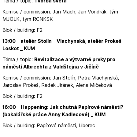
Téma / topic:
Tvorba světa
Komise / commission: Jan Mach, Jan Vondrák, tým
MJÖLK, tým RCNKSK
Blok / building: F2
13:00 – ateliér Stolín – Vlachynská, ateliér Prokeš –
Loskot _ KUM
Téma / topic:
Revitalizace a výtvarné prvky pro
náměstí Albrechta z Valdštejna v Jičíně
Komise / commission: Jan Stolín, Petra Vlachynská,
Jaroslav Prokeš, Radek Jiránek, Alena Mičeková
Blok / building: F2
16:00
–
Happening: Jak chutná Papírové náměstí?
(bakalářské práce Anny Kadlecové) _ KUM
Blok / building: Papírové náměstí, Liberec
.