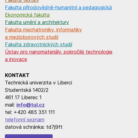
Fakulta textilní
Fakulta přírodovědně-humanitní a pedagogická
Ekonomická fakulta
Fakulta umění a architektury
Fakulta mechatroniky, informatiky
a mezioborových studií
Fakulta zdravotnických studií
Ústav pro nanomateriály, pokročilé technologie
a inovace
KONTAKT
Technická univerzita v Liberci
Studentská 1402/2
461 17 Liberec 1
mail:
info@tul.cz
tel: +420 485 351 111
telefonní seznam
datová schránka: td7j9ft