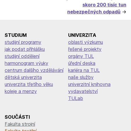
skoro 200 tisíc tun
nebezpečných odpadů
STUDIUM
UNIVERZITA
studijní programy
oblasti výzkumu
jak podat přihlášku
řešené projekty
studijní oddělení
orgány TUL
harmonogram výuky
úřední deska
centrum dalšího vzdělávání
kariéra na TUL
dětská univerzita
naše služby
univerzita třetího věku
univerzitní knihovna
koleje a menzy
vydavatelství
TULab
SOUČÁSTI
Fakulta strojní