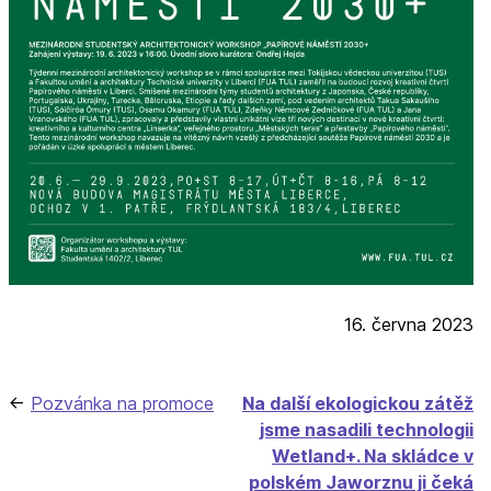
16. června 2023
Navigace
Pozvánka na promoce
Na další ekologickou zátěž
jsme nasadili technologii
pro
Wetland+. Na skládce v
příspěvek
polském Jaworznu ji čeká