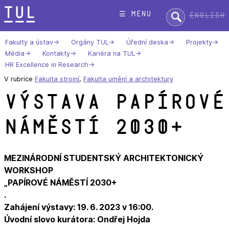
Přeskok
Hledat:
☰ menu
English
na
text
Fakulty a ústav
Orgány TUL
Úřední deska
Projekty
Média
Kontakty
Kariéra na TUL
HR Excellence in Research
V rubrice
Fakulta strojní
,
Fakulta umění a architektury
Výstava Papírové
náměstí 2030+
MEZINÁRODNÍ STUDENTSKÝ ARCHITEKTONICKÝ
WORKSHOP
„PAPÍROVÉ NÁMĚSTÍ 2030+
.
Zahájení výstavy: 19. 6. 2023 v 16:00.
Úvodní slovo kurátora: Ondřej Hojda