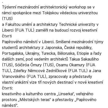
.
Týdenní mezinárodní architektonický workshop se v
rámci spolupráce mezi Tokijskou vědeckou univerzitou
(TUS)
a Fakultou umění a architektury Technické univerzity v
Liberci (FUA TUL) zaměřil na budoucí rozvoj kreativní
čtvrti
Papírového náměstí v Liberci. Smíšené mezinárodní týmy
studentů architektury z Japonska, České republiky,
Portugalska, Ukrajiny, Turecka, Běloruska, Etiopie a řady
dalších zemí, pod vedením architektů Takua Sakaušiho
(TUS), Sóičiróa Ómury (TUS), Osamu Okamury (FUA
TUL), Zdeňky Němcové Zedníčkové (FUA TUL) a Jana
Vranovského (FUA TUL), zpracovaly a představily
vlastní unikátní vize tří nových destinací v nové kreativní
čtvrti:
kreativního a kulturního centra „Linserka“, veřejného
prostoru „Městských teras“ a přestavby „Papírového
náměstí“.