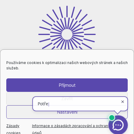
Používáme cookies k optimalizaci našich webových stránek a našich
služeb.
Příjmout
intranet
Zavřít
Nastavení
ochrana osobních údajů
|
nastavení cookies
|
prohlášení o přístupnosti
|
rovné příležitosti a diverzita
|
© Technická univerzita v Liberci
Zásady
Informace o zásadách zpracování a ochraně osobních
cookies
údajů