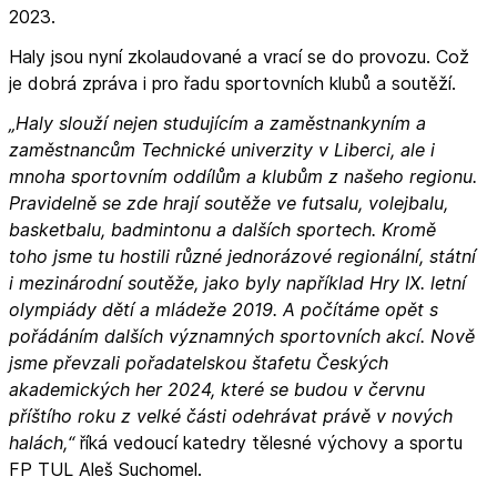
2023.
Haly jsou nyní zkolaudované a vrací se do provozu. Což
je dobrá zpráva i pro řadu sportovních klubů a soutěží.
„Haly slouží nejen studujícím a zaměstnankyním a
zaměstnancům Technické univerzity v Liberci, ale i
mnoha sportovním oddílům a klubům z našeho regionu.
Pravidelně se zde hrají soutěže ve futsalu, volejbalu,
basketbalu, badmintonu a dalších sportech. Kromě
toho jsme tu hostili různé jednorázové regionální, státní
i mezinárodní soutěže, jako byly například Hry IX. letní
olympiády dětí a mládeže 2019. A počítáme opět s
pořádáním dalších významných sportovních akcí. Nově
jsme převzali pořadatelskou štafetu Českých
akademických her 2024, které se budou v červnu
příštího roku z velké části odehrávat právě v nových
halách,“
říká vedoucí katedry tělesné výchovy a sportu
FP TUL Aleš Suchomel.