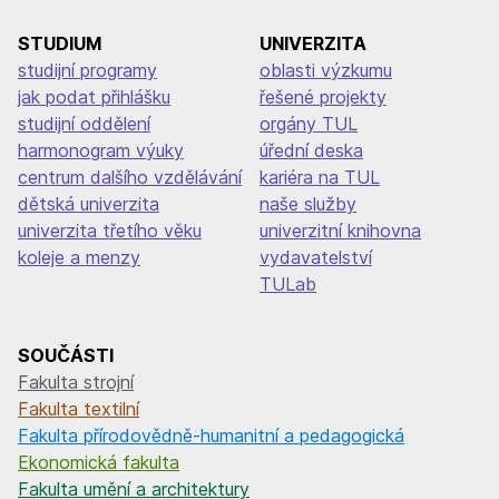
STUDIUM
UNIVERZITA
studijní programy
oblasti výzkumu
jak podat přihlášku
řešené projekty
studijní oddělení
orgány TUL
harmonogram výuky
úřední deska
centrum dalšího vzdělávání
kariéra na TUL
dětská univerzita
naše služby
univerzita třetího věku
univerzitní knihovna
koleje a menzy
vydavatelství
TULab
SOUČÁSTI
Fakulta strojní
Fakulta textilní
Fakulta přírodovědně-humanitní a pedagogická
Ekonomická fakulta
Fakulta umění a architektury