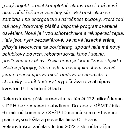
„Celý objekt prošel kompletní rekonstrukcí, má nové
dispoziční řešení a všechny sítě. Rekonstrukce se
zaměřila i na energetickou náročnost budovy, která teď
má nový izolovaný plášť a úsporné programovatelné
osvětlení. Nová je i vzduchotechnika s rekuperací tepla.
Haly jsou nyní bezbariérové. Je nová lezecká stěna,
přibyla tělocvična na bouldering, spodní hala má nový
palubkový povrch, rekonstruovali jsme i saunu,
posilovnu a učebny. Zcela nová je i kanalizace objektu
včetně přípojky, která byla v havarijním stavu. Nové
jsou i terénní úpravy okolí budovy a schodiště s
chodníky podél budovy,“
vypočítává rozsah úprav
kvestor TUL Vladimír Stach.
Rekonstrukce přišla univerzitu na téměř 122 milionů korun
s DPH bez vybavení nábytkem. Dotace z MŠMT činila
67 milionů korun a ze SFŽP 10 milionů korun. Stavební
práce vysoutěžila a provedla firma CL Evans.
Rekonstrukce začala v lednu 2022 a skončila v říjnu