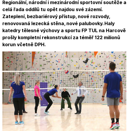
Regionální, národní i mezinárodní sportovní soutěže a
celá řada oddílů tu opět najdou své zázemí.
Zateplení, bezbariérový přístup, nové rozvody,
renovovaná lezecká stěna, nové palubovky. Haly
katedry tělesné výchovy a sportu FP TUL na Harcově
prošly kompletní rekonstrukcí za téměř 122 milionů
korun včetně DPH.