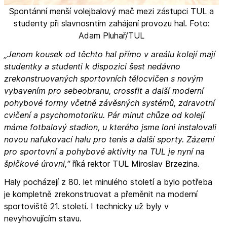
Spontánní menší volejbalový mač mezi zástupci TUL a
studenty při slavnosntím zahájení provozu hal. Foto:
Adam Pluhař/TUL
„Jenom kousek od těchto hal přímo v areálu kolejí mají
studentky a studenti k dispozici šest nedávno
zrekonstruovaných sportovních tělocvičen s novým
vybavením pro sebeobranu, crossfit a další moderní
pohybové formy včetně závěsných systémů, zdravotní
cvičení a psychomotoriku. Pár minut chůze od kolejí
máme fotbalový stadion, u kterého jsme loni instalovali
novou nafukovací halu pro tenis a další sporty. Zázemí
pro sportovní a pohybové aktivity na TUL je nyní na
špičkové úrovni,“
říká rektor TUL Miroslav Brzezina.
Haly pocházejí z 80. let minulého století a bylo potřeba
je kompletně zrekonstruovat a přeměnit na moderní
sportoviště 21. století. I technicky už byly v
nevyhovujícím stavu.