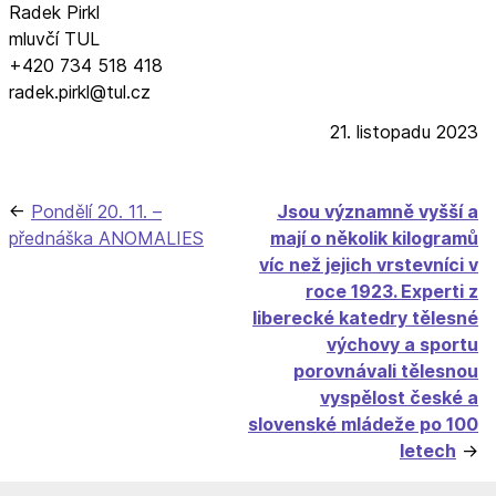
Radek Pirkl
mluvčí TUL
+420 734 518 418
radek.pirkl@tul.cz
21. listopadu 2023
Navigace
Pondělí 20. 11. –
Jsou významně vyšší a
přednáška ANOMALIES
mají o několik kilogramů
pro
víc než jejich vrstevníci v
příspěvek
roce 1923. Experti z
liberecké katedry tělesné
výchovy a sportu
porovnávali tělesnou
vyspělost české a
slovenské mládeže po 100
letech