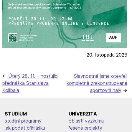
20. listopadu 2023
Navigace
Úterý 28. 11. – hostující
Slavnostně jsme otevřeli
přednáška Stanislava
kompletně zrekonstruované
pro
Kolíbala
sportovní haly
příspěvek
STUDIUM
UNIVERZITA
studijní programy
oblasti výzkumu
jak podat přihlášku
řešené projekty