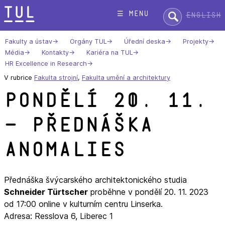
Přeskok
Hledat:
☰ menu
English
na
text
Fakulty a ústav
Orgány TUL
Úřední deska
Projekty
Média
Kontakty
Kariéra na TUL
HR Excellence in Research
V rubrice
Fakulta strojní
,
Fakulta umění a architektury
Pondělí 20. 11.
– přednáška
ANOMALIES
Přednáška švýcarského architektonického studia
Schneider Türtscher
proběhne v pondělí 20. 11. 2023
od 17:00 online v kulturním centru Linserka.
Adresa: Resslova 6, Liberec 1