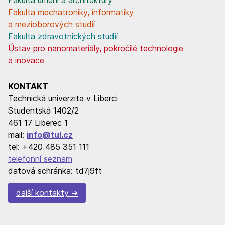
Fakulta mechatroniky, informatiky
a mezioborových studií
Fakulta zdravotnických studií
Ústav pro nanomateriály, pokročilé technologie
a inovace
KONTAKT
Technická univerzita v Liberci
Studentská 1402/2
461 17 Liberec 1
mail:
info@tul.cz
tel: +420 485 351 111
telefonní seznam
datová schránka: td7j9ft
další kontakty