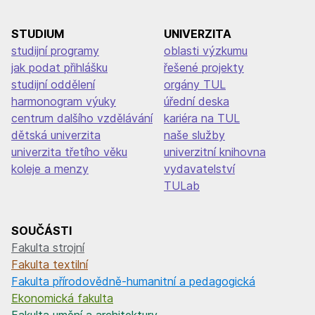
STUDIUM
UNIVERZITA
studijní programy
oblasti výzkumu
jak podat přihlášku
řešené projekty
studijní oddělení
orgány TUL
harmonogram výuky
úřední deska
centrum dalšího vzdělávání
kariéra na TUL
dětská univerzita
naše služby
univerzita třetího věku
univerzitní knihovna
koleje a menzy
vydavatelství
TULab
SOUČÁSTI
Fakulta strojní
Fakulta textilní
Fakulta přírodovědně-humanitní a pedagogická
Ekonomická fakulta
Fakulta umění a architektury