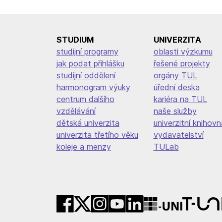
STUDIUM
UNIVERZITA
studijní programy
oblasti výzkumu
jak podat přihlášku
řešené projekty
studijní oddělení
orgány TUL
harmonogram výuky
úřední deska
centrum dalšího
kariéra na TUL
vzdělávání
naše služby
dětská univerzita
univerzitní knihovn
univerzita třetího věku
vydavatelství
koleje a menzy
TULab