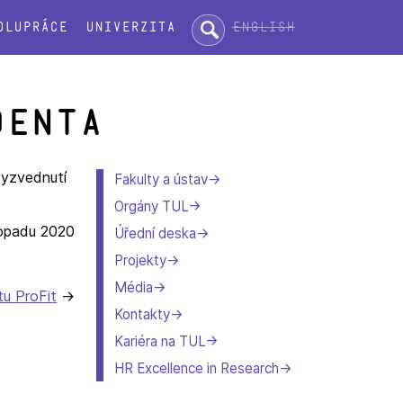
Hledat:
English
olupráce
Univerzita
denta
vyzvednutí
Fakulty a ústav
Orgány TUL
topadu 2020
Úřední deska
Projekty
Média
tu ProFit
Kontakty
Kariéra na TUL
HR Excellence in Research