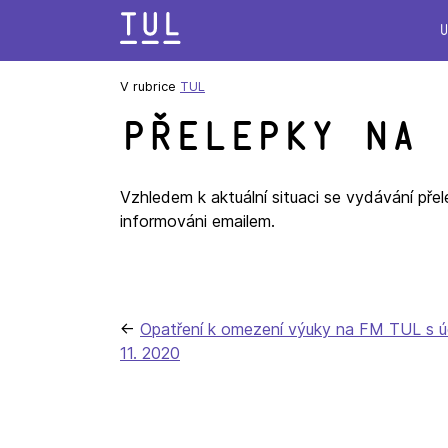
Přeskok
na
text
V rubrice
TUL
Přelepky na 
Vzhledem k aktuální situaci se vydávání př
informováni emailem.
Navigace
Opatření k omezení výuky na FM TUL s úč
11. 2020
pro
příspěvek