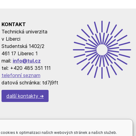
KONTAKT
Technická univerzita
v Liberci
Studentská 1402/2
461 17 Liberec 1
mail:
info@tul.cz
tel: +420 485 351 111
telefonní seznam
datová schránka: td7j9ft
další kontakty
cookies k optimalizaci našich webových stránek a našich služeb.