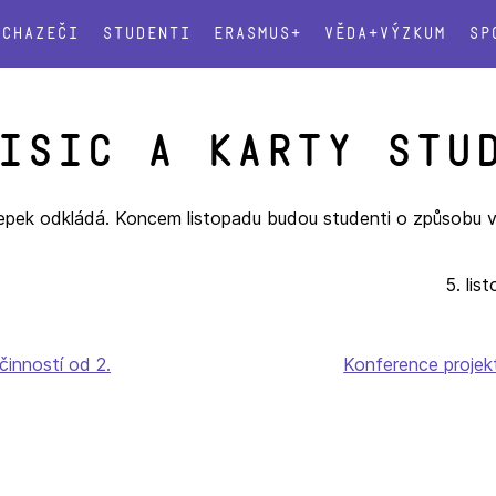
Uchazeči
Studenti
Erasmus+
Věda+výzkum
Sp
ISIC a karty stu
elepek odkládá. Koncem listopadu budou studenti o způsobu 
5. lis
inností od 2.
Konference projek