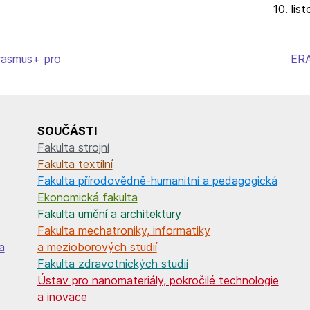
10. li
Erasmus+ pro
ER
SOUČÁSTI
Fakulta strojní
Fakulta textilní
Fakulta přírodovědně-humanitní a pedagogická
Ekonomická fakulta
Fakulta umění a architektury
Fakulta mechatroniky, informatiky
a
a mezioborových studií
Fakulta zdravotnických studií
Ústav pro nanomateriály, pokročilé technologie
a inovace