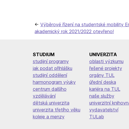
Navigace
Výběrové řízení na studentské mobility 
akademický rok 2021/2022 otevřeno!
pro
příspěvek
STUDIUM
UNIVERZITA
studijní programy
oblasti výzkumu
jak podat přihlášku
řešené projekty
studijní oddělení
orgány TUL
harmonogram výuky
úřední deska
centrum dalšího
kariéra na TUL
vzdělávání
naše služby
dětská univerzita
univerzitní knihovn
univerzita třetího věku
vydavatelství
koleje a menzy
TULab