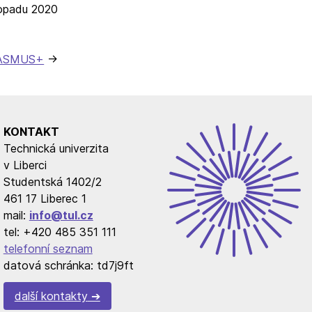
stopadu 2020
ASMUS+
KONTAKT
Technická univerzita
v Liberci
Studentská 1402/2
461 17 Liberec 1
mail:
info@tul.cz
tel: +420 485 351 111
telefonní seznam
datová schránka: td7j9ft
další kontakty