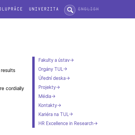
Hledat:
English
olupráce
Univerzita
Fakulty a ústav
Orgány TUL
results
Úřední deska
Projekty
e cordially
Média
Kontakty
Kariéra na TUL
HR Excellence in Research