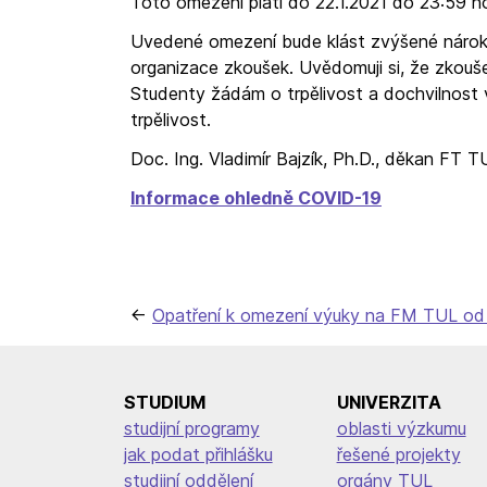
Toto omezení platí do 22.1.2021 do 23:59 h
Uvedené omezení bude klást zvýšené nároky 
organizace zkoušek. Uvědomuji si, že zkouš
Studenty žádám o trpělivost a dochvilnost 
trpělivost.
Doc. Ing. Vladimír Bajzík, Ph.D., děkan FT T
Informace ohledně COVID-19
Navigace
Opatření k omezení výuky na FM TUL od 
pro
příspěvek
STUDIUM
UNIVERZITA
studijní programy
oblasti výzkumu
jak podat přihlášku
řešené projekty
studijní oddělení
orgány TUL