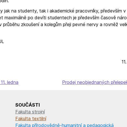
odin.
jak na studenty, tak i akademické pracovníky, především v 
et maximálně po devíti studentech je především časově náro
v průběhu zkoušení a kolegům přeji pevné nervy a rovněž vel
UL
11
11. ledna
Prodej neobjednaných přelepe
SOUČÁSTI
Fakulta strojní
Fakulta textilní
Fakulta přírodovědně-humanitní a pedagogická