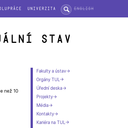
Hledat:
English
olupráce
Univerzita
uální stav
Fakulty a ústav
Orgány TUL
Úřední deska
ce než 10
Projekty
Média
Kontakty
Kariéra na TUL