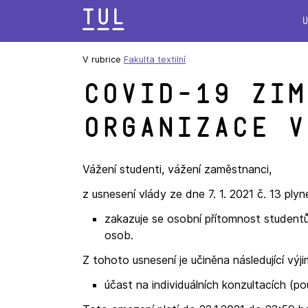
Přeskok
na
text
V rubrice
Fakulta textilní
COVID-19 zim
organizace v
Vážení studenti, vážení zaměstnanci,
z usnesení vlády ze dne 7. 1. 2021 č. 13 ply
zakazuje se osobní přítomnost studentů
osob.
Z tohoto usnesení je učiněna následující výj
účast na individuálních konzultacích (p