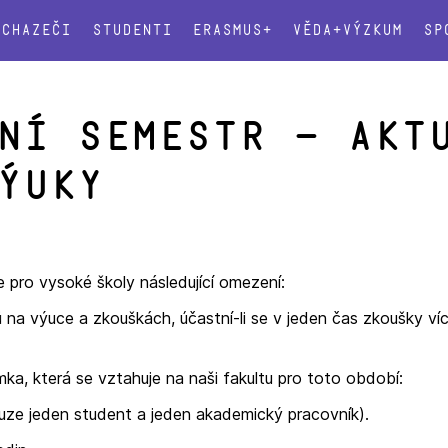
Uchazeči
Studenti
Erasmus+
Věda+výzkum
Sp
ní semestr – akt
ýuky
ne pro vysoké školy následující omezení:
 na výuce a zkouškách, účastní-li se v jeden čas zkoušky ví
imka, která se vztahuje na naši fakultu pro toto období:
ouze jeden student a jeden akademický pracovník).