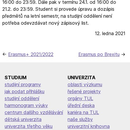
16:00 do 23:59. Dále pak v termínu 24.1. od 16:00 do
21.2. do 23:59. Student si provede úpravu a dozápis
předmětů na letní semestr, na studijní oddělení není
potřeba odevzdávat nový zápisový list.
12. ledna 2021
Navigace
Erasmus+ 2021/2022
Erasmus po Brexitu
pro
příspěvek
STUDIUM
UNIVERZITA
studijní programy
oblasti výzkumu
jak podat přihlášku
řešené projekty
studijní oddělení
orgány TUL
harmonogram výuky
úřední deska
centrum dalšího vzdělávání
kariéra na TUL
dětská univerzita
naše služby
univerzita třetího věku
univerzitní knihovna