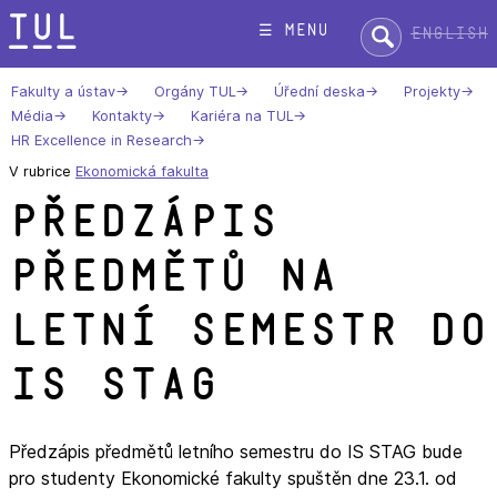
Přeskok
Hledat:
☰ menu
English
na
text
Fakulty a ústav
Orgány TUL
Úřední deska
Projekty
Média
Kontakty
Kariéra na TUL
HR Excellence in Research
V rubrice
Ekonomická fakulta
Předzápis
předmětů na
letní semestr do
IS STAG
Předzápis předmětů letního semestru do IS STAG bude
pro studenty Ekonomické fakulty spuštěn dne 23.1. od