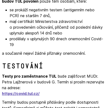
budov TUL povolen
pouze těm osobám, které:
se prokáží negativním testem (antigenním nebo
PCR) ne starším 7 dnů,
mají certifikát Ministerstva zdravotnictví
o provedeném očkování, přičemž od poslední dávky
uplynulo alespoň 14 dnů nebo
prodělaly v uplynulých 90 dnech onemocnění Covid-
19
a současně nejeví žádné příznaky onemocnění.
Testování
Testy pro zaměstnance TUL
bude zajišťovat MUDr.
Petra Lajžnerová v budově G. Termín si prosím rezervujte
na adrese:
https://covid.tul.cz/
Termíny budou postupně přidávány podle dostupnosti
testů. Samozřejmě si můžete test zajistit i samostatně.