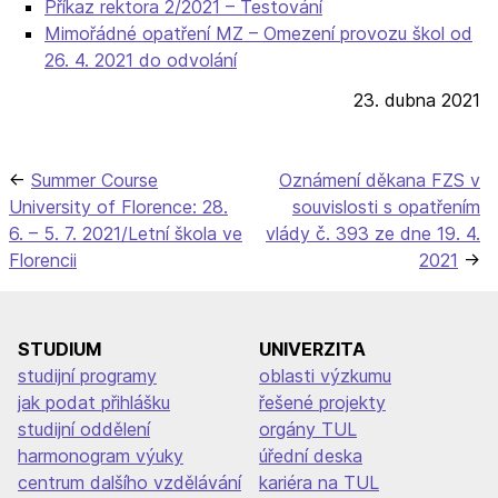
Příkaz rektora 2/2021 – Testování
Mimořádné opatření MZ – Omezení provozu škol od
26. 4. 2021 do odvolání
23. dubna 2021
Navigace
Summer Course
Oznámení děkana FZS v
University of Florence: 28.
souvislosti s opatřením
pro
6. – 5. 7. 2021/Letní škola ve
vlády č. 393 ze dne 19. 4.
příspěvek
Florencii
2021
STUDIUM
UNIVERZITA
studijní programy
oblasti výzkumu
jak podat přihlášku
řešené projekty
studijní oddělení
orgány TUL
harmonogram výuky
úřední deska
centrum dalšího vzdělávání
kariéra na TUL