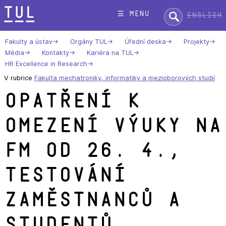
Přeskok
Hledat:
☰ menu
English
na
text
Fakulty a ústav
Orgány TUL
Úřední deska
Projekty
Média
Kontakty
Kariéra na TUL
HR Excellence in Research
V rubrice
Fakulta mechatroniky, informatiky a mezioborových studií
Opatření k
omezení výuky na
FM od 26. 4.,
testování
zaměstnanců a
studentů