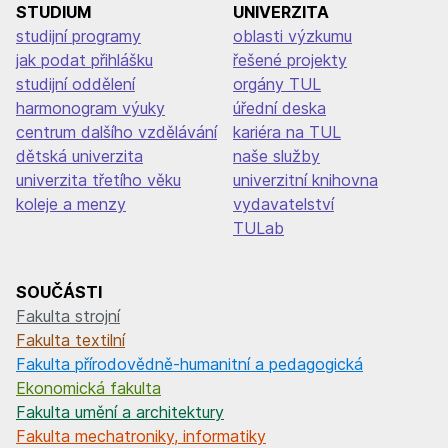
STUDIUM
UNIVERZITA
studijní programy
oblasti výzkumu
jak podat přihlášku
řešené projekty
studijní oddělení
orgány TUL
harmonogram výuky
úřední deska
centrum dalšího vzdělávání
kariéra na TUL
dětská univerzita
naše služby
univerzita třetího věku
univerzitní knihovna
koleje a menzy
vydavatelství
TULab
SOUČÁSTI
Fakulta strojní
Fakulta textilní
Fakulta přírodovědně-humanitní a pedagogická
Ekonomická fakulta
Fakulta umění a architektury
Fakulta mechatroniky, informatiky