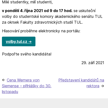
Milé studentky, milí studenti,
v pondělí 4. října 2021 od 9 do 17 hod.
se uskuteční
volby do studentské komory akademického senátu TUL
za okrsek Fakulty zdravotnických studií TUL.
Hlasování proběhne elektronicky na portálu:
volby.tul.cz
Podpořte svého kandidáta!
29. září 2021
Navigace
Cena Wernera von
Představení kandidátů na
Siemense – přihlášky do 30.
rektora
pro
listopadu
příspěvek