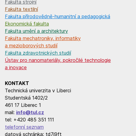
Fakulta strojní
Fakulta textilní
Fakulta přírodovědně-humanitní a pedagogická
Ekonomická fakulta
Fakulta umění a architektury
Fakulta mechatroniky, informatiky
a mezioborových studií
Fakulta zdravotnických studií
Ústav pro nanomateriály, pokročilé technologie
a inovace
KONTAKT
Technická univerzita v Liberci
Studentská 1402/2
461 17 Liberec 1
mail:
info@tul.cz
tel: +420 485 351 111
telefonní seznam
datová schránka: td7j9ft