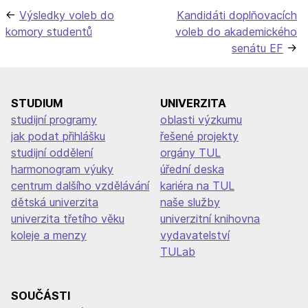
Navigace
Výsledky voleb do
Kandidáti doplňovacích
komory studentů
voleb do akademického
pro
senátu EF
příspěvek
STUDIUM
UNIVERZITA
studijní programy
oblasti výzkumu
jak podat přihlášku
řešené projekty
studijní oddělení
orgány TUL
harmonogram výuky
úřední deska
centrum dalšího vzdělávání
kariéra na TUL
dětská univerzita
naše služby
univerzita třetího věku
univerzitní knihovna
koleje a menzy
vydavatelství
TULab
SOUČÁSTI