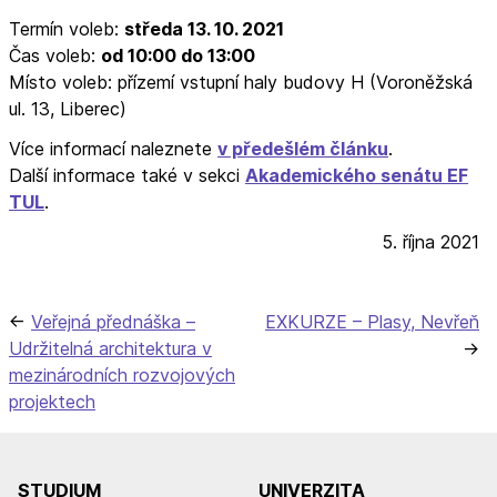
Termín voleb:
středa 13. 10. 2021
Čas voleb:
od 10:00 do 13:00
Místo voleb: přízemí vstupní haly budovy H (Voroněžská
ul. 13, Liberec)
Více informací naleznete
v předešlém článku
.
Další informace také v sekci
Akademického senátu EF
TUL
.
5. října 2021
Navigace
Veřejná přednáška –
EXKURZE – Plasy, Nevřeň
Udržitelná architektura v
pro
mezinárodních rozvojových
příspěvek
projektech
STUDIUM
UNIVERZITA