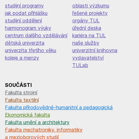
studijní programy
oblasti výzkumu
jak podat přihlášku
řešené projekty
studijní oddělení
orgány TUL
harmonogram výuky
úřední deska
centrum dalšího vzdělávání
kariéra na TUL
dětská univerzita
naše služby
univerzita třetího věku
univerzitní knihovna
koleje a menzy
vydavatelství
TULab
SOUČÁSTI
Fakulta strojní
Fakulta textilní
Fakulta přírodovědně-humanitní a pedagogická
Ekonomická fakulta
Fakulta umění a architektury
Fakulta mechatroniky, informatiky
a mezioborových studií