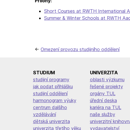
Přílohy:
Short Courses at RWTH International
Summer & Winter Schools at RWTH Aac
Navigace
Omezení provozu studijního oddělení
pro
příspěvek
STUDIUM
UNIVERZITA
studijní programy
oblasti výzkumu
jak podat přihlášku
řešené projekty
studijní oddělení
orgány TUL
harmonogram výuky
úřední deska
centrum dalšího
kariéra na TUL
vzdělávání
naše služby
dětská univerzita
univerzitní knihovn
univerzita třetího věku
vydavatelství