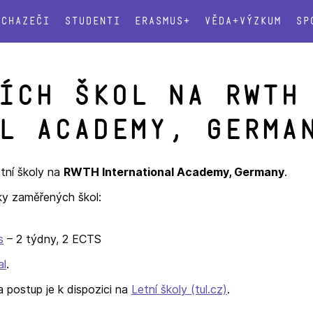
Uchazeči
Studenti
Erasmus+
Věda+výzkum
Sp
ích škol na RWTH
l Academy, Germa
etní školy na
RWTH International Academy, Germany
.
cky zaměřených škol:
s
– 2 týdny, 2 ECTS
al
.
a postup je k dispozici na
Letní školy (tul.cz)
.