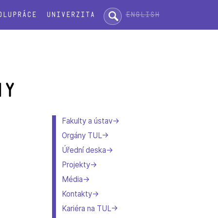
Hledat:
English
olupráce
Univerzita
ny
Fakulty a ústav
Orgány TUL
Úřední deska
Projekty
Média
Kontakty
Kariéra na TUL