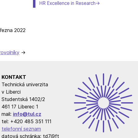
HR Excellence in Research
března 2022
rovolníky
KONTAKT
Technická univerzita
v Liberci
Studentská 1402/2
461 17 Liberec 1
mail:
info@tul.cz
tel: +420 485 351 111
telefonní seznam
datová schránka: td7j9ft