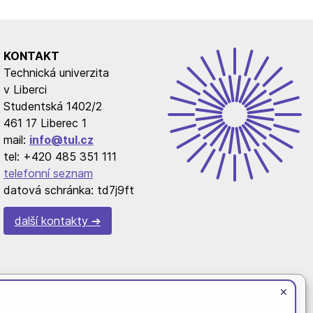
KONTAKT
Technická univerzita
v Liberci
Studentská 1402/2
461 17 Liberec 1
mail:
info@tul.cz
tel: +420 485 351 111
telefonní seznam
datová schránka: td7j9ft
další kontakty
cookies k optimalizaci našich webových stránek a našich služeb.