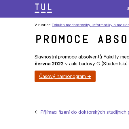
Přeskok
na
text
V rubrice
Fakulta mechatroniky, informatiky a mezio
Promoce abso
Slavnostní promoce absolventů Fakulty mech
června 2022
v aule budovy G (Studentské 
Časový harmonogram
Navigace
Příjímací řízení do doktorských studijních
pro