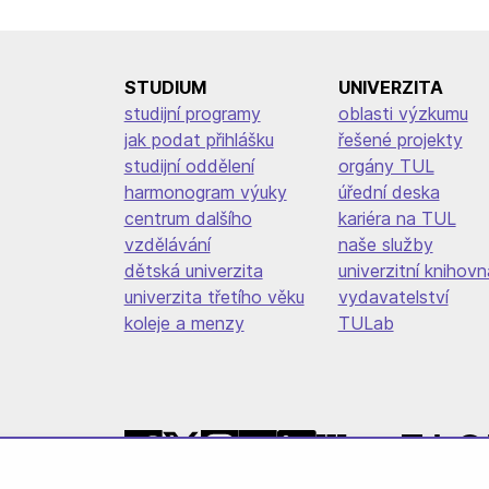
příspěvek
STUDIUM
UNIVERZITA
studijní programy
oblasti výzkumu
jak podat přihlášku
řešené projekty
studijní oddělení
orgány TUL
harmonogram výuky
úřední deska
centrum dalšího
kariéra na TUL
vzdělávání
naše služby
dětská univerzita
univerzitní knihovn
univerzita třetího věku
vydavatelství
koleje a menzy
TULab