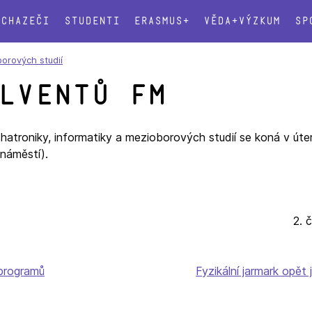
Uchazeči
Studenti
Erasmus+
Věda+výzkum
Sp
borových studií
lventů FM
atroniky, informatiky a mezioborových studií se koná v út
náměstí).
2. 
 programů
Fyzikální jarmark opět 