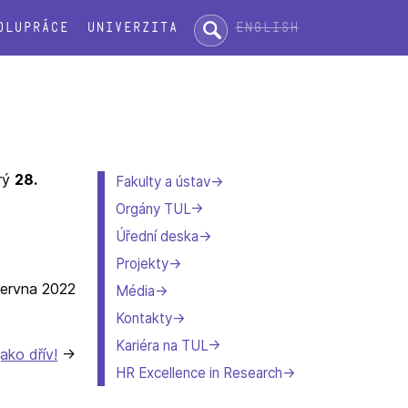
Hledat:
English
olupráce
Univerzita
erý
28.
Fakulty a ústav
Orgány TUL
Úřední deska
Projekty
června 2022
Média
Kontakty
Kariéra na TUL
jako dřív!
HR Excellence in Research