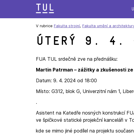
Přeskok
na
text
V rubrice
Fakulta strojní
,
Fakulta umění a architektur
Úterý 9. 4. 
FUA TUL srdečně zve na přednášku:
Martin Patrman – zážitky a zkušenosti ze
Datum: 9. 4. 2024 od 18:00
Místo: G312, blok G, Univerzitní nám 1, Libe
.
Asistent na Katedře nosných konstrukcí FUA
ve špičkové statické projekční kanceláři v T
kde se mimo jiné podílel na projektu souča