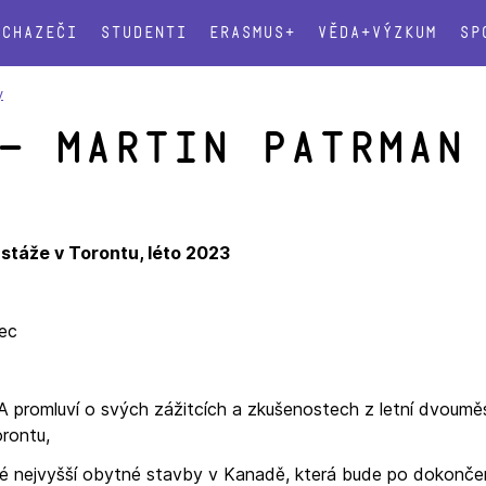
Uchazeči
Studenti
Erasmus+
Věda+výzkum
Sp
y
– Martin Patrman
 stáže v Torontu, léto 2023
rec
 promluví o svých zážitcích a zkušenostech z letní dvouměs
orontu,
sné nejvyšší obytné stavby v Kanadě, která bude po dokonče