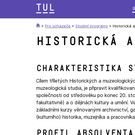
Přeskok
na
text
>
Pro uchazeče
>
Studijní programy
>
Historická 
Historická a
Charakteristika s
Cílem tříletých Historických a muzeologickýc
muzeologická studia, je připravit kvalifikov
společnosti od středověku po konec 20. stol
fakultativně) a o dějinách kultury a umění. 
základními kurzy věnovanými archivnictví, g
(kulturního) historika, muzejníka a pracovník
Profil absolventa