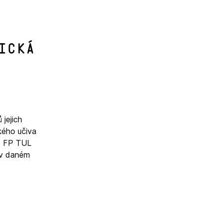
ická
 jejich
kého učiva
né FP TUL
 v daném