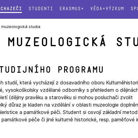
Uchazeči
Studenti
Erasmus+
Věda+výzkum
Sp
a muzeologická studia
 muzeologická st
tudijního programu
h studií, která vycházejí z dosavadního oboru Kulturněhistor
ané, vysokoškolsky vzdělané odborníky s přehledem o dějinách
etí (dějiny pravěku a starověku si mohou posluchači zvolit
Velký důraz je kladen na vzdělání v oblasti muzeologie doplně
aleristice a památkové péči. Student si osvojí základní meto
a památkové péče či jiné kulturně historické, resp. paměťové i