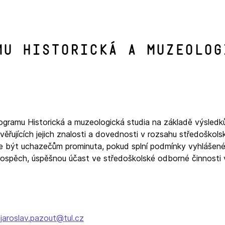
mu Historická a muzeolog
rogramu Historická a muzeologická studia na základě výsledků
ěřujících jejich znalosti a dovednosti v rozsahu středoškols
ůže být uchazečům prominuta, pokud splní podmínky vyhláše
rospěch, úspěšnou účast ve středoškolské odborné činnosti
,
jaroslav.pazout@tul.cz