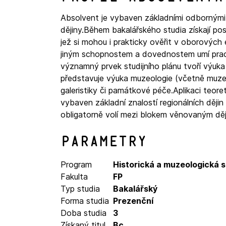
Absolvent je vybaven základními odbornými
dějiny.Během bakalářského studia získají posl
jež si mohou i prakticky ověřit v oborovýc
jiným schopnostem a dovednostem umí pracov
významný prvek studijního plánu tvoří výuka 
představuje výuka muzeologie (včetně muzejn
galeristiky či památkové péče.Aplikaci teoret
vybaven základní znalostí regionálních dějin
obligatorně volí mezi blokem věnovaným dějin
Parametry
Program
Historická a muzeologická 
Fakulta
FP
Typ studia
Bakalářský
Forma studia
Prezenční
Doba studia
3
Získaný titul
Bc.