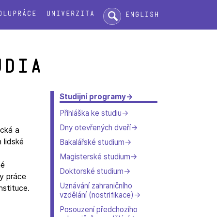
Hledat:
olupráce
Univerzita
English
udia
Studijní programy
Přihláška ke studiu
Dny otevřených dveří
ická a
 lidské
Bakalářské studium
Magisterské studium
né
Doktorské studium
dy práce
Uznávání zahraničního
nstituce.
vzdělání (nostrifikace)
Posouzení předchozího