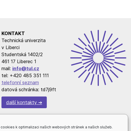
KONTAKT
Technická univerzita
v Liberci
Studentská 1402/2
461 17 Liberec 1
mail:
info@tul.cz
tel: +420 485 351 111
telefonní seznam
datová schránka: td7j9ft
další kontakty
cookies k optimalizaci našich webových stránek a našich služeb.