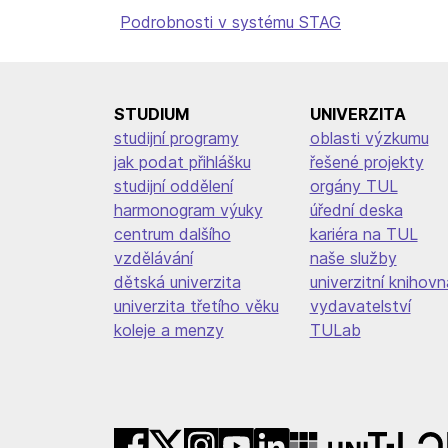
Podrobnosti v systému STAG
STUDIUM
UNIVERZITA
studijní programy
oblasti výzkumu
jak podat přihlášku
řešené projekty
studijní oddělení
orgány TUL
harmonogram výuky
úřední deska
centrum dalšího
kariéra na TUL
vzdělávání
naše služby
dětská univerzita
univerzitní knihovn
univerzita třetího věku
vydavatelství
koleje a menzy
TULab