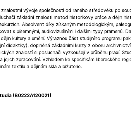
 znalostmi vývoje společnosti od raného středověku po so
uchači základní znalosti metod historikovy práce a dějin hist
h exkurzích. Absolvent díky získaným metodologickým, paleog
at s písemnými, audiovizuálními i dalšími typy pramenů. Dal
dějin kultury a umění. Výraznou část studijního programu pak
í didaktiky), doplněná základními kurzy z oboru archivnictví
ických znalostí si posluchači vyzkoušejí v průběhu praxí. Stu
 a jejich zpracování. Vzhledem ke specifikám libereckého regi
ám textilu a dějinám skla a bižuterie.
studia (B0222A120021)