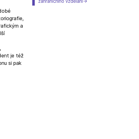
zahraničního vzdělání
udobé
oriografie,
rafickým a
ší
,
dent je též
onu si pak