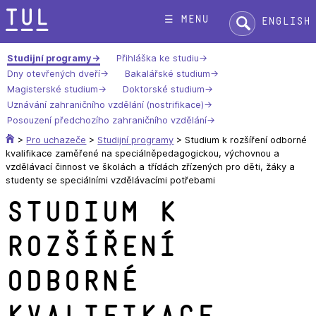
Přeskok
Hledat:
☰ menu
English
na
text
Studijní programy
Přihláška ke studiu
Dny otevřených dveří
Bakalářské studium
Magisterské studium
Doktorské studium
Uznávání zahraničního vzdělání (nostrifikace)
Posouzení předchozího zahraničního vzdělání
>
Pro uchazeče
>
Studijní programy
>
Studium k rozšíření odborné
kvalifikace zaměřené na speciálněpedagogickou, výchovnou a
vzdělávací činnost ve školách a třídách zřízených pro děti, žáky a
studenty se speciálními vzdělávacími potřebami
Studium k
rozšíření
odborné
kvalifikace