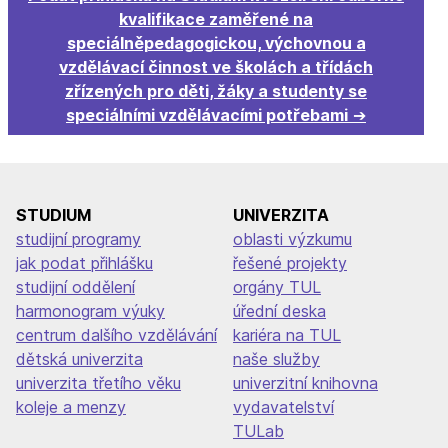
kvalifikace zaměřené na
speciálněpedagogickou, výchovnou a
vzdělávací činnost ve školách a třídách
zřízených pro děti, žáky a studenty se
speciálními vzdělávacími potřebami
STUDIUM
UNIVERZITA
studijní programy
oblasti výzkumu
jak podat přihlášku
řešené projekty
studijní oddělení
orgány TUL
harmonogram výuky
úřední deska
centrum dalšího vzdělávání
kariéra na TUL
dětská univerzita
naše služby
univerzita třetího věku
univerzitní knihovna
koleje a menzy
vydavatelství
TULab