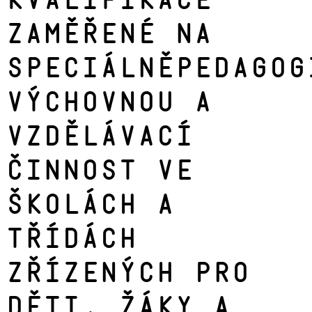
zaměřené na
speciálněpedagog
výchovnou a
vzdělávací
činnost ve
školách a
třídách
zřízených pro
děti, žáky a