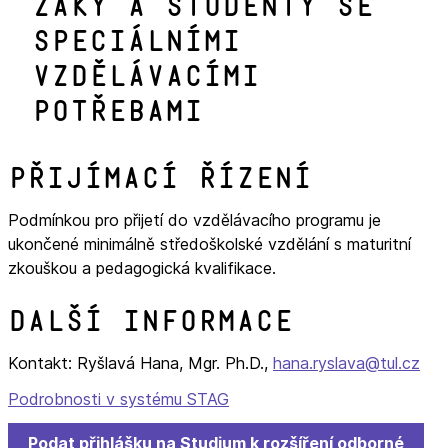
žáky a studenty se
speciálními
vzdělávacími
potřebami
Přijímací řízení
Podmínkou pro přijetí do vzdělávacího programu je
ukončené minimálně středoškolské vzdělání s maturitní
zkouškou a pedagogická kvalifikace.
Další informace
Kontakt: Ryšlavá Hana, Mgr. Ph.D.,
hana.ryslava@tul.cz
Podrobnosti v systému STAG
Podat přihlášku na Studium k rozšíření odborné