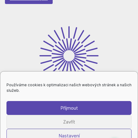
Používáme cookies k optimalizaci našich webových stránek a našich
služeb.
Příjmout
intranet
Zavřít
Nastavení
ochrana osobních údajů
|
nastavení cookies
|