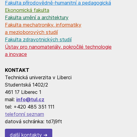
Fakulta přírodovědně-humanitní a pedagogická
Ekonomická fakulta
Fakulta umění a architektury
Fakulta mechatroniky, informatiky
a mezioborových studií
Fakulta zdravotnických studií
Ústav pro nanomateriály, pokročilé technologie
a inovace
KONTAKT
Technická univerzita v Liberci
Studentská 1402/2
461 17 Liberec 1
mail:
info@tul.cz
tel: +420 485 351 111
telefonní seznam
datová schránka: td7j9ft
další kontakty