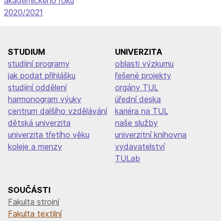
akademického roku
příspěvek
2020/2021
STUDIUM
UNIVERZITA
studijní programy
oblasti výzkumu
jak podat přihlášku
řešené projekty
studijní oddělení
orgány TUL
harmonogram výuky
úřední deska
centrum dalšího vzdělávání
kariéra na TUL
dětská univerzita
naše služby
univerzita třetího věku
univerzitní knihovna
koleje a menzy
vydavatelství
TULab
SOUČÁSTI
Fakulta strojní
Fakulta textilní