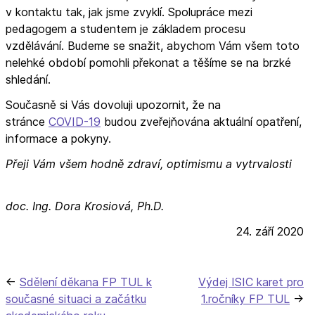
v kontaktu tak, jak jsme zvyklí. Spolupráce mezi
pedagogem a studentem je základem procesu
vzdělávání. Budeme se snažit, abychom Vám všem toto
nelehké období pomohli překonat a těšíme se na brzké
shledání.
Současně si Vás dovoluji upozornit, že na
stránce
COVID-19
budou zveřejňována aktuální opatření,
informace a pokyny.
Přeji Vám všem hodně zdraví, optimismu a vytrvalosti
doc. Ing. Dora Krosiová, Ph.D.
24. září 2020
Navigace
Sdělení děkana FP TUL k
Výdej ISIC karet pro
současné situaci a začátku
1.ročníky FP TUL
pro