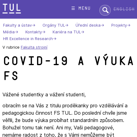
Přeskok
Hledat:
☰ menu
English
na
text
Fakulty a ústav
Orgány TUL
Úřední deska
Projekty
Média
Kontakty
Kariéra na TUL
HR Excellence in Research
V rubrice
Fakulta strojní
COVID-19 a výuka
FS
Vážené studentky a vážení studenti,
obracím se na Vás z titulu proděkanky pro vzdělávání a
pedagogickou činnost FS TUL. Do poslední chvíle jsme
věřili, že bude výuka probíhat standardním způsobem.
Bohužel tomu tak není. Ani my, Vaši pedagogové,
nemáme radost z toho, že s Vámi nemůžeme být