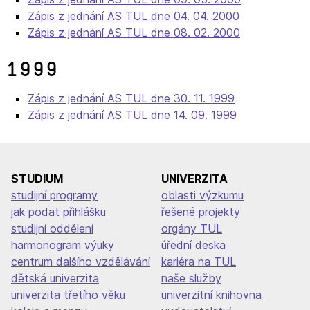
Zápis z jednání AS TUL dne 04. 04. 2000
Zápis z jednání AS TUL dne 08. 02. 2000
1999
Zápis z jednání AS TUL dne 30. 11. 1999
Zápis z jednání AS TUL dne 14. 09. 1999
STUDIUM
UNIVERZITA
studijní programy
oblasti výzkumu
jak podat přihlášku
řešené projekty
studijní oddělení
orgány TUL
harmonogram výuky
úřední deska
centrum dalšího vzdělávání
kariéra na TUL
dětská univerzita
naše služby
univerzita třetího věku
univerzitní knihovna