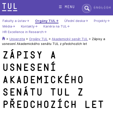
Přeskok
Hledat:
☰ menu
English
na
text
Fakulty a ústav
Orgány TUL
Úřední deska
Projekty
Média
Kontakty
Kariéra na TUL
HR Excellence in Research
>
Univerzita
>
Orgány TUL
>
Akademický senát TUL
>
Zápisy a
usnesení Akademického senátu TUL z předchozích let
Zápisy a
usnesení
Akademického
senátu TUL z
předchozích let