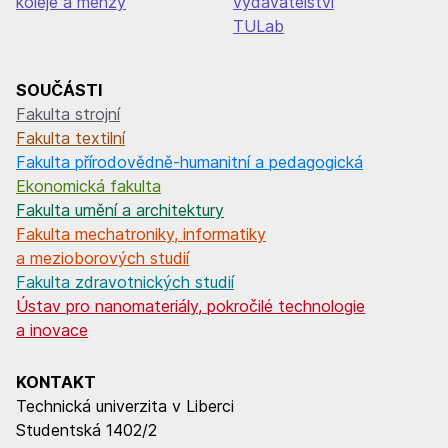
koleje a menzy
vydavatelství
TULab
SOUČÁSTI
Fakulta strojní
Fakulta textilní
Fakulta přírodovědně-humanitní a pedagogická
Ekonomická fakulta
Fakulta umění a architektury
Fakulta mechatroniky, informatiky
a mezioborových studií
Fakulta zdravotnických studií
Ústav pro nanomateriály, pokročilé technologie
a inovace
KONTAKT
Technická univerzita v Liberci
Studentská 1402/2