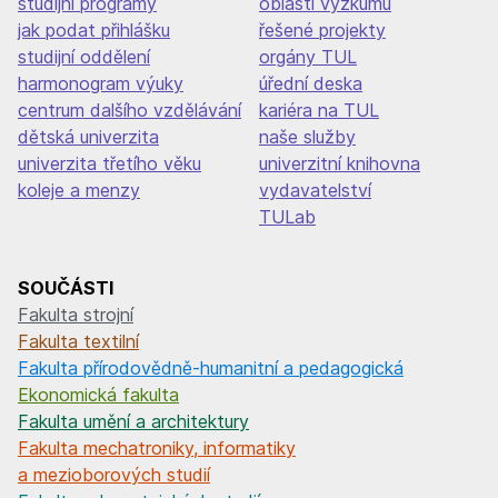
studijní programy
oblasti výzkumu
jak podat přihlášku
řešené projekty
studijní oddělení
orgány TUL
harmonogram výuky
úřední deska
centrum dalšího vzdělávání
kariéra na TUL
dětská univerzita
naše služby
univerzita třetího věku
univerzitní knihovna
koleje a menzy
vydavatelství
TULab
SOUČÁSTI
Fakulta strojní
Fakulta textilní
Fakulta přírodovědně-humanitní a pedagogická
Ekonomická fakulta
Fakulta umění a architektury
Fakulta mechatroniky, informatiky
a mezioborových studií