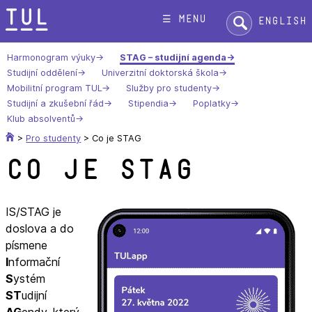
Přeskok
Hledat:
☰ menu
English
na
text
Harmonogram výuky
STAG – studijní agenda
Studijní oddělení
Univerzitní doktorská škola
Mobilitní program TUL
Služby pro studenty
Studijní a zkušební řád
Stipendia
Poplatky
Klub absolventů
>
Pro studenty
>
Co je STAG
Co je STAG
IS/STAG je
doslova a do
písmene
I
nformační
S
ystém
ST
udijní
AG
endy, který