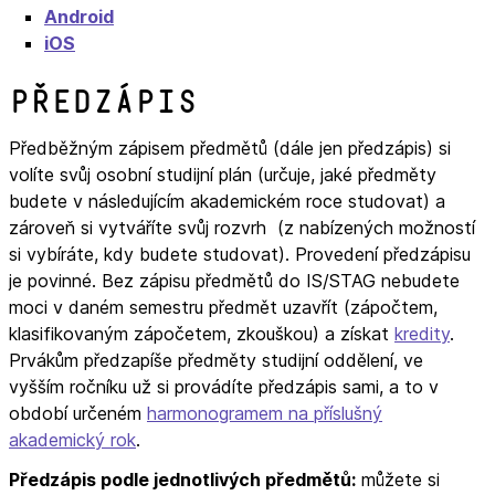
Android
iOS
Předzápis
Předběžným zápisem předmětů (dále jen předzápis) si
volíte svůj osobní studijní plán (určuje, jaké předměty
budete v následujícím akademickém roce studovat) a
zároveň si vytváříte svůj rozvrh (z nabízených možností
si vybíráte, kdy budete studovat). Provedení předzápisu
je povinné. Bez zápisu předmětů do IS/STAG nebudete
moci v daném semestru předmět uzavřít (zápočtem,
klasifikovaným zápočetem, zkouškou) a získat
kredity
.
Prvákům předzapíše předměty studijní oddělení, ve
vyšším ročníku už si provádíte předzápis sami, a to v
období určeném
harmonogramem na příslušný
akademický rok
.
Předzápis podle jednotlivých předmětů:
můžete si