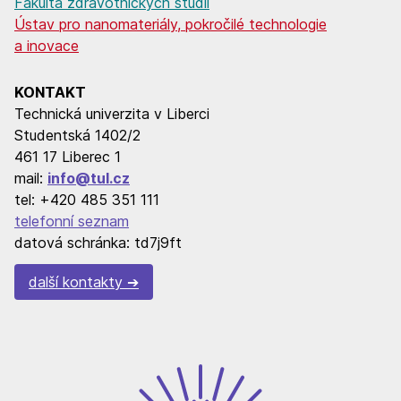
Fakulta zdravotnických studií
Ústav pro nanomateriály, pokročilé technologie
a inovace
KONTAKT
Technická univerzita v Liberci
Studentská 1402/2
461 17 Liberec 1
mail:
info@tul.cz
tel: +420 485 351 111
telefonní seznam
datová schránka: td7j9ft
další kontakty