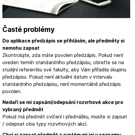
Časté problémy
Do aplikace předzápis se přihlásím, ale předměty si
nemohu zapsat
Zkontrolujte, zda máte povolen předzápis. Pokud není
uveden termín standardního předzápisu, obraťte se na
studijní referentku své fakulty, aby Vám přiřadila skupinu
předzápisu. Pokud není aktuální datum v intervalu
standardniho předzápisu, není momentálně předzápis
povolen.
Nedaří se mi zapsání/odepsání rozvrhové akce pro
vybraný předmět
Pokud má předmět cvičení i přednášku, musíte si zapsat
/ odepsat oba typy rozvrhových akcí.
Chci si zapsat předmět a systém mi jej v seznamu